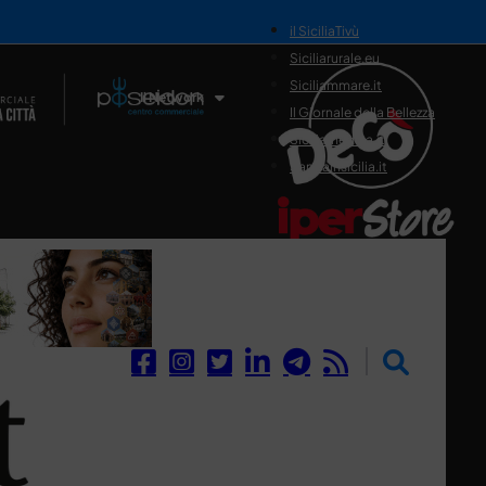
il SiciliaTivù
Siciliarurale.eu
Siciliammare.it
Il Network
Il Giornale della Bellezza
Siciliamedica.it
Sanitainsicilia.it