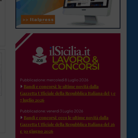
Pubblicazione: mercoledì 8 Luglio 2026
Bandi e concorsi: le ultime novità dalla
Gazzetta Ufficiale della Repubblica Italiana del 3 e
7 luglio 2026
Pubblicazione: venerdì 3 Luglio 2026
Bandi e concorsi: ecco le ultime novità dalla
Gazzetta Ufficiale della Repubblica Italiana del 26
e 30 giugno 2026