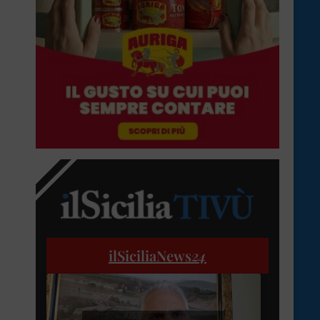
ilSiciliaNews
24