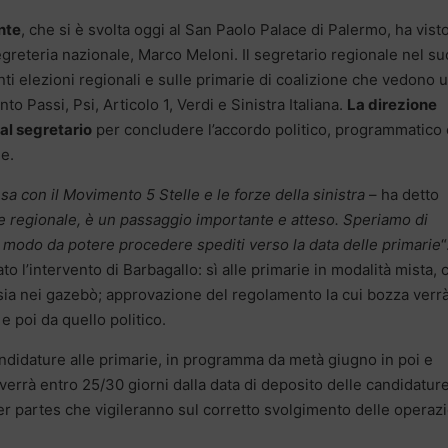
nte
, che si è svolta oggi al San Paolo Palace di Palermo, ha visto
greteria nazionale, Marco Meloni. Il segretario regionale nel su
nti elezioni regionali e sulle primarie di coalizione che vedono u
o Passi, Psi, Articolo 1, Verdi e Sinistra Italiana.
La direzione
al segretario
per concludere l’accordo politico, programmatico 
ne.
sa con il Movimento 5 Stelle e le forze della sinistra
– ha detto
ne regionale, è un passaggio importante e atteso. Speriamo di
in modo da potere procedere spediti verso la data delle primarie
“
ato l’intervento di Barbagallo: sì alle primarie in modalità mista, 
 sia nei gazebò; approvazione del regolamento la cui bozza verr
e poi da quello politico.
candidature alle primarie, in programma da metà giugno in poi e
verrà entro 25/30 giorni dalla data di deposito delle candidature
per partes che vigileranno sul corretto svolgimento delle operazi