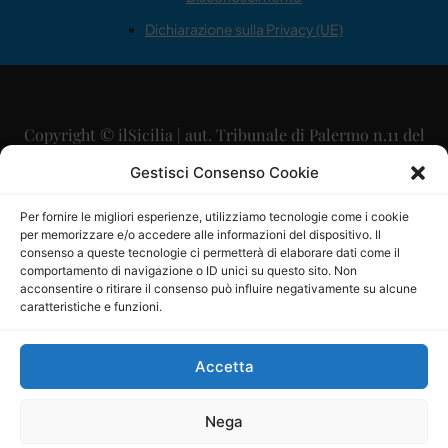
Dichiarazione sulla Privacy (UE)
Copyright © ilSicilia | aut. Tribunale di Palermo n.11 del
29/09/2015
Gestisci Consenso Cookie
Editore: Mercurio Comunicazione Soc. Coop. A.R.L.
Per fornire le migliori esperienze, utilizziamo tecnologie come i cookie
per memorizzare e/o accedere alle informazioni del dispositivo. Il
Direttore Editoriale: Maurizio Scaglione
consenso a queste tecnologie ci permetterà di elaborare dati come il
comportamento di navigazione o ID unici su questo sito. Non
Direttore Responsabile: Maria Calabrese
acconsentire o ritirare il consenso può influire negativamente su alcune
caratteristiche e funzioni.
p.zza Sant’Oliva, 9 – 90141 – Palermo – 091335557
P.IVA: 06334930820
Accetta
Mercurio Comunicazione Società Cooperativa a r.l. è
iscritta al Registro degli Operatori di Comunicazione al
Nega
numero 26988