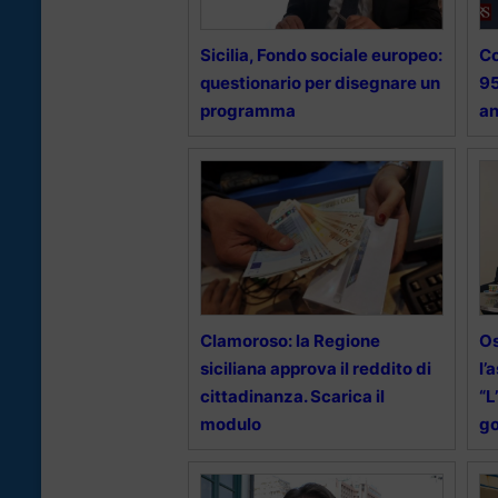
Sicilia, Fondo sociale europeo:
Co
questionario per disegnare un
95
programma
an
Clamoroso: la Regione
Os
siciliana approva il reddito di
l’
cittadinanza. Scarica il
“L
modulo
go