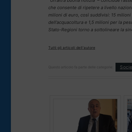
“
Un’altra buona notizia
– conclude l’ass
che consente di ripetere a livello nazio
milioni di euro, così suddivisi: 15 milion
dell’acquacoltura e 1,5 milioni per la pe
Stato-Regioni torno a sottolineare la si
Tutti gli articoli dell'autore
Socie
Questo articolo fa parte delle categorie: