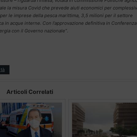
essore –
riguarda l’intesa, votata in commissione Politiche agrico
nale la misura Covid che prevede aiuti economici per complessiv
i per le imprese della pesca marittima, 3,5 milioni per il settore
sca in acque interne. Con l’approvazione definitiva in Conferenza
nergia con il Governo nazionale”
.
tà
Articoli Correlati