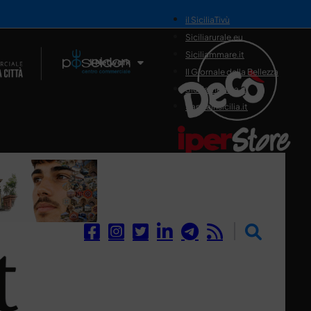
il SiciliaTivù
Siciliarurale.eu
Siciliammare.it
Il Network
Il Giornale della Bellezza
Siciliamedica.it
Sanitainsicilia.it