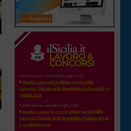
Pubblicazione: mercoledì 8 Luglio 2026
Bandi e concorsi: le ultime novità dalla
Gazzetta Ufficiale della Repubblica Italiana del 3 e
7 luglio 2026
Pubblicazione: venerdì 3 Luglio 2026
Bandi e concorsi: ecco le ultime novità dalla
Gazzetta Ufficiale della Repubblica Italiana del 26
e 30 giugno 2026