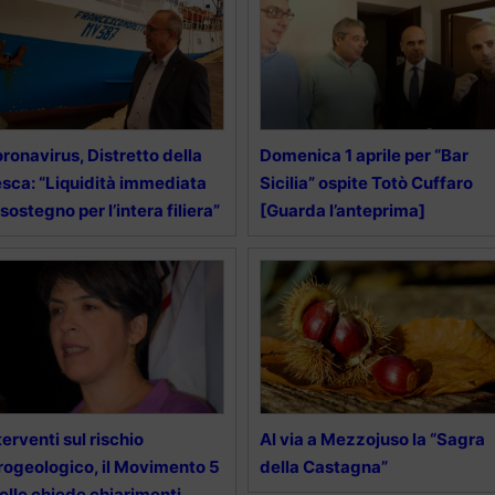
ronavirus, Distretto della
Domenica 1 aprile per “Bar
sca: “Liquidità immediata
Sicilia” ospite Totò Cuffaro
 sostegno per l’intera filiera”
[Guarda l’anteprima]
terventi sul rischio
Al via a Mezzojuso la “Sagra
rogeologico, il Movimento 5
della Castagna”
elle chiede chiarimenti