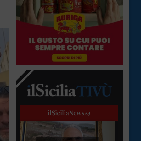
ilSiciliaNews
24