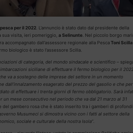
 pesca per il 2022
. L’annuncio è stato dato dal presidente della
 sua visita, ieri pomeriggio,
a Selinunte
. Nel piccolo borgo mar
 era accompagnato dall’assessore regionale alla Pesca
Toni Scilla
rmo biologico è stato l’assessore Scilla.
ciazioni di categoria, del mondo sindacale e scientifico
– spieg
imbarcazioni siciliane di effettuare il fermo biologico per il 202
che va a sostegno delle imprese del settore in un momento
he dall’innalzamento esagerato del prezzo del gasolio e che per
iato di effettuare i trenta giorni di fermo obbligatorio. Sarà infat
 per un mese consecutivo nel periodo che va dal 21 marzo al 31
e del gambero rosa che è stato inserito tra i gamberi di profondi
 governo Musumeci si dimostra vicino con i fatti al settore della
mico, sociale e culturale della nostra Isola
“.