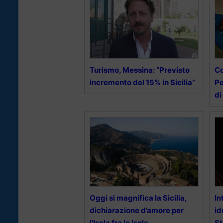
Turismo, Messina: “Previsto
Co
incremento del 15% in Sicilia”
Pe
di
Oggi si magnifica la Sicilia,
In
dichiarazione d’amore per
id
l’Isola fra le isole
St