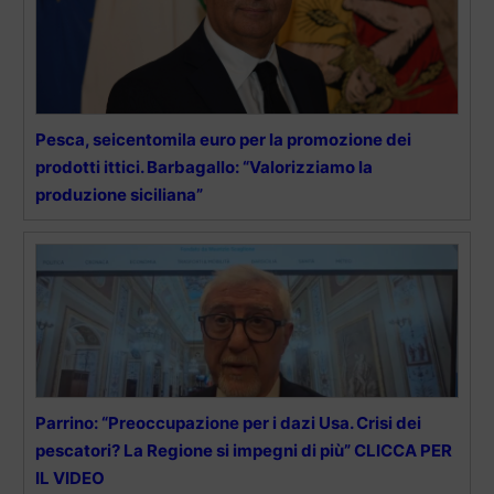
Pesca, seicentomila euro per la promozione dei
prodotti ittici. Barbagallo: “Valorizziamo la
produzione siciliana”
Parrino: “Preoccupazione per i dazi Usa. Crisi dei
pescatori? La Regione si impegni di più” CLICCA PER
IL VIDEO