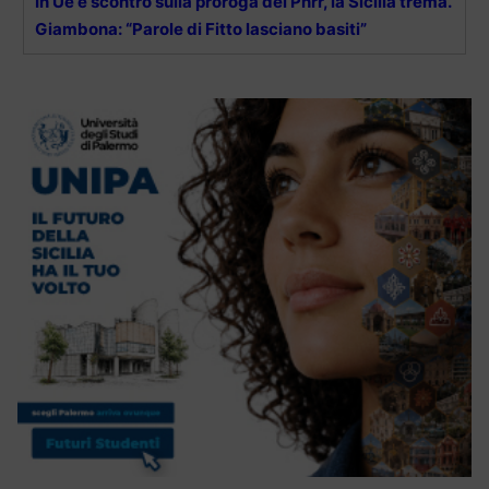
In Ue è scontro sulla proroga del Pnrr, la Sicilia trema.
Giambona: “Parole di Fitto lasciano basiti”