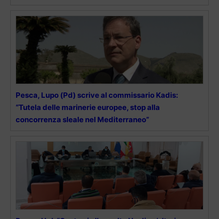
Pesca, Lupo (Pd) scrive al commissario Kadis:
“Tutela delle marinerie europee, stop alla
concorrenza sleale nel Mediterraneo”