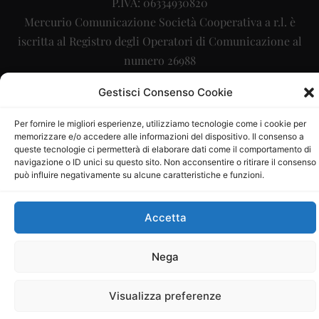
P.IVA: 06334930820
Mercurio Comunicazione Società Cooperativa a r.l. è
iscritta al Registro degli Operatori di Comunicazione al
numero 26988
Sito gestito da
La Digitale srl
–
info@ladigitale.it
Gestisci Consenso Cookie
Per fornire le migliori esperienze, utilizziamo tecnologie come i cookie per
memorizzare e/o accedere alle informazioni del dispositivo. Il consenso a
queste tecnologie ci permetterà di elaborare dati come il comportamento di
navigazione o ID unici su questo sito. Non acconsentire o ritirare il consenso
può influire negativamente su alcune caratteristiche e funzioni.
Accetta
Nega
Visualizza preferenze