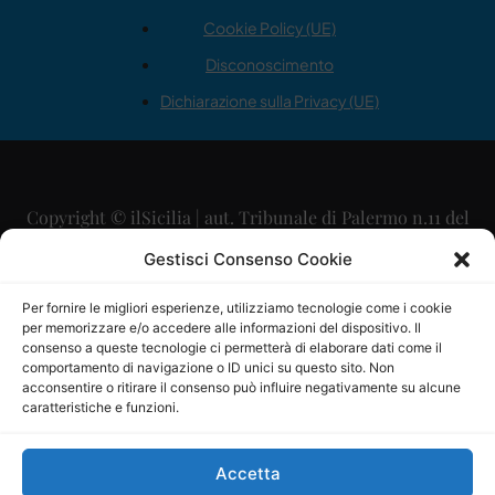
Cookie Policy (UE)
Disconoscimento
Dichiarazione sulla Privacy (UE)
Copyright © ilSicilia | aut. Tribunale di Palermo n.11 del
29/09/2015
Gestisci Consenso Cookie
Editore: Mercurio Comunicazione Soc. Coop. A.R.L.
Per fornire le migliori esperienze, utilizziamo tecnologie come i cookie
per memorizzare e/o accedere alle informazioni del dispositivo. Il
Direttore Editoriale: Maurizio Scaglione
consenso a queste tecnologie ci permetterà di elaborare dati come il
comportamento di navigazione o ID unici su questo sito. Non
Direttore Responsabile: Maria Calabrese
acconsentire o ritirare il consenso può influire negativamente su alcune
caratteristiche e funzioni.
p.zza Sant’Oliva, 9 – 90141 – Palermo – 091335557
P.IVA: 06334930820
Accetta