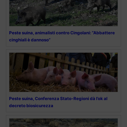
Peste suina, animalisti contro Cingolani: “Abbattere
cinghiali è dannoso”
Peste suina, Conferenza Stato-Regioni dà l’ok al
decreto biosicurezza