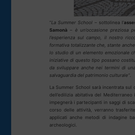
“
La Summer School
– sottolinea l’
asses
Samonà
–
è un’occasione preziosa p
l’esperienza sul campo, il nostro ric
formativa totalizzante che, stante anche
lo studio di un elemento emozionale ch
iniziative di questo tipo possano
costit
da sviluppare anche nei termini di una
salvaguardia del patrimonio culturale”
.
La Summer School sarà incentrata sul ca
dell’edilizia abitativa del Mediterraneo
impegnerà i partecipanti in saggi di sc
corso delle attività, verranno trasferi
applicati anche metodi di indagine bas
archeologici.