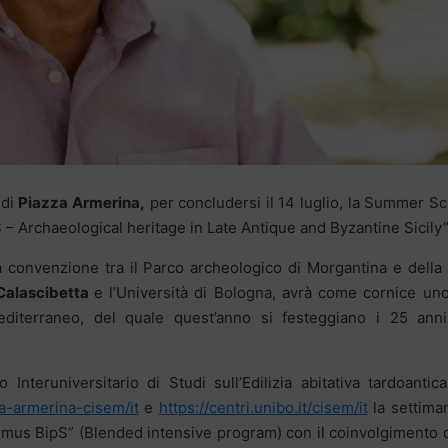
 di
Piazza Armerina,
per concludersi il 14 luglio, la Summer S
– Archaeological heritage in Late Antique and Byzantine Sicily”
lla convenzione tra il Parco archeologico di Morgantina e della 
 Calascibetta
e l’Università di Bologna, avrà come cornice un
diterraneo, del quale quest’anno si festeggiano i 25 anni
nteruniversitario di Studi sull’Edilizia abitativa tardoantic
zza-armerina-cisem/it
e
https://centri.unibo.it/cisem/it
la settima
smus BipS” (Blended intensive program) con il coinvolgimento 