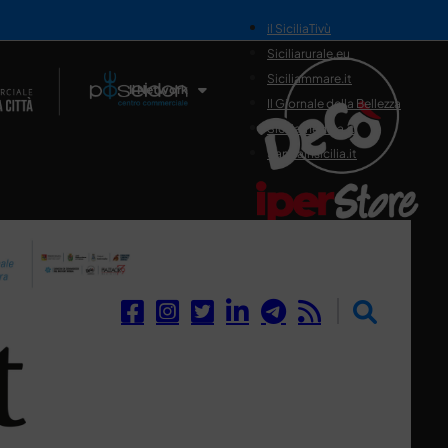
il SiciliaTivù
Siciliarurale.eu
Siciliammare.it
Il Network
Il Giornale della Bellezza
Siciliamedica.it
Sanitainsicilia.it