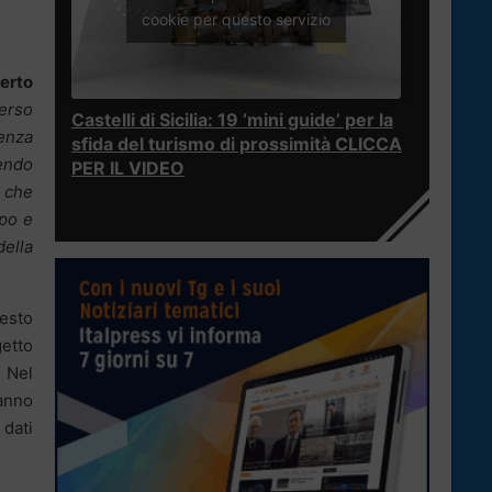
cookie per questo servizio
berto
verso
Castelli di Sicilia: 19 ‘mini guide’ per la
enza
sfida del turismo di prossimità CLICCA
hendo
PER IL VIDEO
è che
mpo e
della
testo
getto
. Nel
ranno
 dati