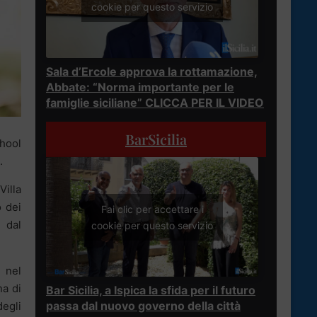
cookie per questo servizio
Sala d’Ercole approva la rottamazione,
Abbate: “Norma importante per le
famiglie siciliane” CLICCA PER IL VIDEO
BarSicilia
chool
.
Villa
o dei
Fai clic per accettare i
 dal
cookie per questo servizio
a nel
na di
Bar Sicilia, a Ispica la sfida per il futuro
passa dal nuovo governo della città
degli