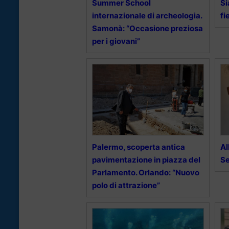
Summer School
Si
internazionale di archeologia.
fi
Samonà: “Occasione preziosa
per i giovani”
Palermo, scoperta antica
Al
pavimentazione in piazza del
Se
Parlamento. Orlando: “Nuovo
polo di attrazione”