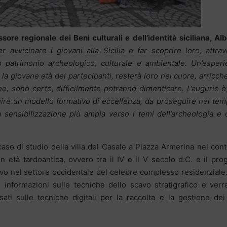
sore regionale dei Beni culturali e dell’identità siciliana, Al
er avvicinare i giovani
al
la Sicilia
e far scoprire loro, attra
co
patrimonio archeologico,
culturale e ambientale. Un’esperi
 la giovane età dei partecipanti, resterà loro nel cuore, arricc
e, sono certo, difficilmente potranno dimenticare.
L’augurio 
uire un modello formativo di eccellenza, da proseguire nel te
 sensibilizzazione più ampia verso i temi dell’archeologia e 
so di studio della villa del Casale a Piazza Armerina nel con
 in età tardoantica, ovvero tra il IV e il V secolo d.C. e il pro
avo nel settore occidentale del celebre complesso residenziale
te informazioni sulle tecniche dello scavo stratigrafico e ver
ati sulle tecniche digitali per la raccolta e la gestione dei