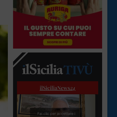
ilSiciliaNews
24
Fai clic per accettare i