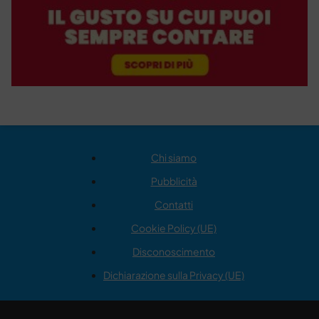
Chi siamo
Pubblicità
Contatti
Cookie Policy (UE)
Disconoscimento
Dichiarazione sulla Privacy (UE)