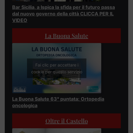
Bar Sicilia, a Ispica la sfida per il futuro passa
dal nuovo governo della città CLICCA PER IL
VIDEO
La Buona Salute
Fai clic per accettare i
cookie per questo servizio
La Buona Salute 63° puntata: Ortopedia
oncologica
Oltre il Castello