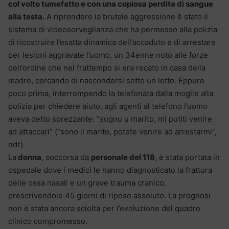
col volto tumefatto e con una copiosa perdita di sangue
alla testa.
A riprendere la brutale aggressione è stato il
sistema di videosorveglianza che ha permesso alla polizia
di ricostruire l’esatta dinamica dell’accaduto e di arrestare
per lesioni aggravate l’uomo, un 34enne noto alle forze
dell’ordine che nel frattempo si era recato in casa della
madre, cercando di nascondersi sotto un letto. Eppure
poco prima, interrompendo la telefonata dalla moglie alla
polizia per chiedere aiuto, agli agenti al telefono l’uomo
aveva detto sprezzante: “sugnu u marito, mi putiti venire
ad attaccari” (“sono il marito, potete venire ad arrestarmi”,
ndr).
La
donna
, soccorsa da
personale del 118
, è stata portata in
ospedale dove i medici le hanno diagnosticato la frattura
delle ossa nasali e un grave trauma cranico,
prescrivendole 45 giorni di riposo assoluto. La prognosi
non è stata ancora sciolta per l’evoluzione del quadro
clinico compromesso.