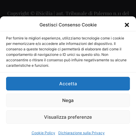
Copyright © ilSicilia | aut. Tribunale di Palermo n.11 del
29/09/2015
Gestisci Consenso Cookie
Editore: Mercurio Comunicazione Soc. Coop. A.R.L.
Per fornire le migliori esperienze, utilizziamo tecnologie come i cookie
per memorizzare e/o accedere alle informazioni del dispositivo. Il
Direttore Editoriale: Maurizio Scaglione
consenso a queste tecnologie ci permetterà di elaborare dati come il
comportamento di navigazione o ID unici su questo sito. Non
Direttore Responsabile: Maria Calabrese
acconsentire o ritirare il consenso può influire negativamente su alcune
caratteristiche e funzioni.
p.zza Sant’Oliva, 9 – 90141 – Palermo – 091335557
P.IVA: 06334930820
Accetta
Mercurio Comunicazione Società Cooperativa a r.l. è
iscritta al Registro degli Operatori di Comunicazione al
Nega
numero 26988
Visualizza preferenze
Sito gestito da
La Digitale srl
–
info@ladigitale.it
Cookie Policy
Dichiarazione sulla Privacy