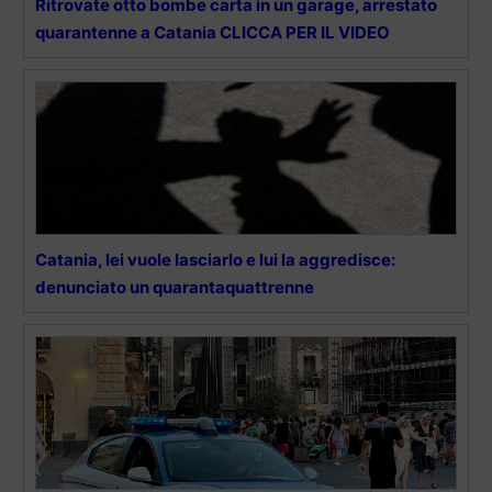
Ritrovate otto bombe carta in un garage, arrestato
quarantenne a Catania CLICCA PER IL VIDEO
Catania, lei vuole lasciarlo e lui la aggredisce:
denunciato un quarantaquattrenne