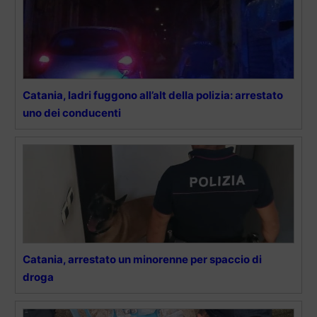
Catania, ladri fuggono all’alt della polizia: arrestato
uno dei conducenti
Catania, arrestato un minorenne per spaccio di
droga