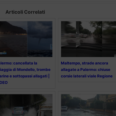
Articoli Correlati
lermo: cancellata la
Maltempo, strade ancora
iaggia di Mondello, trombe
allagate a Palermo: chiuse
rine e sottopassi allagati |
corsie laterali viale Regione
IDEO