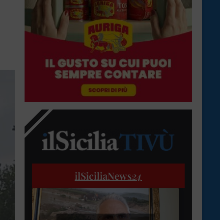
ilSiciliaNews
24