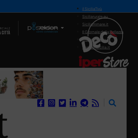
il SiciliaTivù
Siciliarurale.eu
Siciliammare.it
Il Network
Il Giornale della Bellezza
Siciliamedica.it
Sanitainsicilia.it