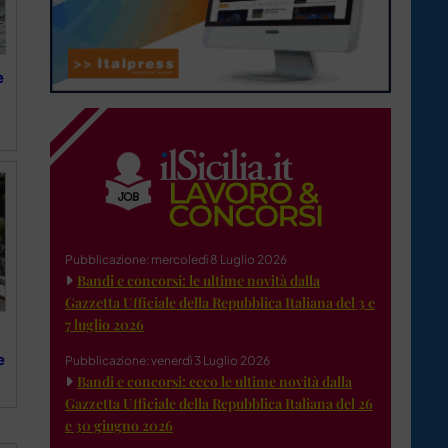
e
Pubblicazione: mercoledì 8 Luglio 2026
Bandi e concorsi: le ultime novità dalla
Gazzetta Ufficiale della Repubblica Italiana del 3 e
7 luglio 2026
e
Pubblicazione: venerdì 3 Luglio 2026
Bandi e concorsi: ecco le ultime novità dalla
Gazzetta Ufficiale della Repubblica Italiana del 26
e 30 giugno 2026