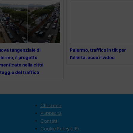
ova tangenziale di
Palermo, traffico in tilt per
lermo, il progetto
l’allerta: ecco il video
menticato nella città
taggio del traffico
Chi siamo
Pubblicità
Contatti
Cookie Policy (UE)