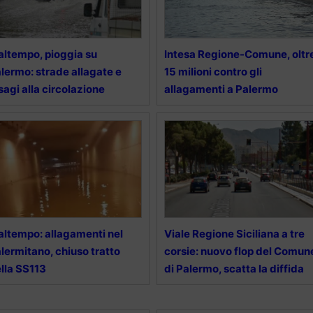
ltempo, pioggia su
Intesa Regione-Comune, oltr
lermo: strade allagate e
15 milioni contro gli
sagi alla circolazione
allagamenti a Palermo
ltempo: allagamenti nel
Viale Regione Siciliana a tre
lermitano, chiuso tratto
corsie: nuovo flop del Comun
lla SS113
di Palermo, scatta la diffida