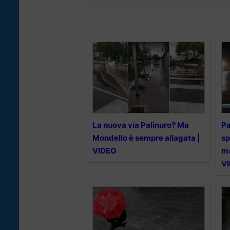
La nuova via Palinuro? Ma
Pa
Mondello è sempre allagata |
sp
VIDEO
ma
V