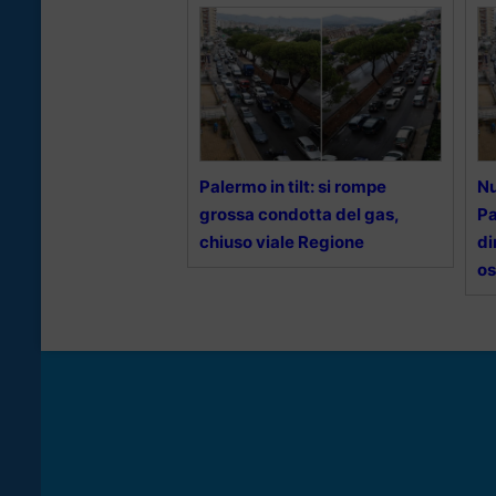
Palermo in tilt: si rompe
Nu
grossa condotta del gas,
Pa
chiuso viale Regione
di
os