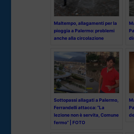
Maltempo, allagamenti per la
Ma
pioggia a Palermo: problemi
Pa
anche alla circolazione
di
Sottopassi allagati a Palermo,
Ma
Ferrandelli attacca: “La
Pa
lezione non è servita, Comune
de
fermo” | FOTO