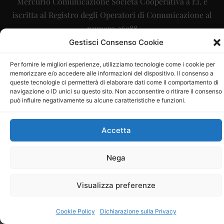
Mercurio Comunicazione Società Cooperativa a r.l. è
iscritta al Registro degli Operatori di Comunicazione al
numero 26988
Gestisci Consenso Cookie
Sito gestito da
La Digitale srl
–
info@ladigitale.it
Per fornire le migliori esperienze, utilizziamo tecnologie come i cookie per
memorizzare e/o accedere alle informazioni del dispositivo. Il consenso a
queste tecnologie ci permetterà di elaborare dati come il comportamento di
navigazione o ID unici su questo sito. Non acconsentire o ritirare il consenso
può influire negativamente su alcune caratteristiche e funzioni.
Accetta
Nega
Visualizza preferenze
Cookie Policy
Dichiarazione sulla Privacy