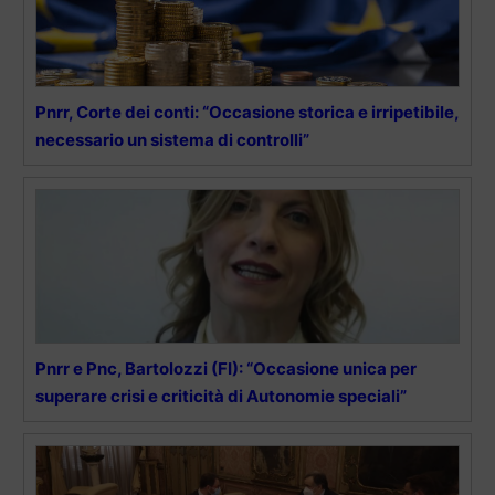
Pnrr, Corte dei conti: “Occasione storica e irripetibile,
necessario un sistema di controlli”
Pnrr e Pnc, Bartolozzi (FI): “Occasione unica per
superare crisi e criticità di Autonomie speciali”