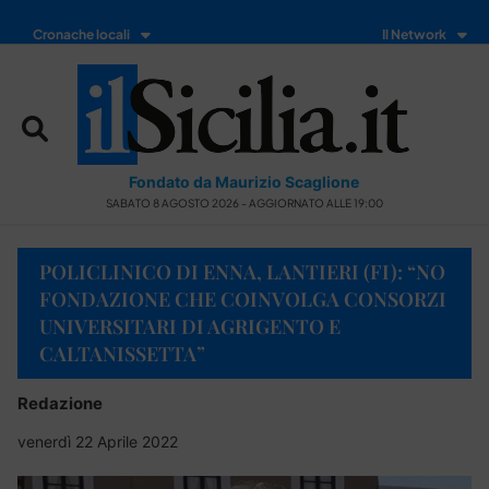
Cronache locali
Il Network
Fondato da Maurizio Scaglione
SABATO 8 AGOSTO 2026 - AGGIORNATO ALLE 19:00
POLICLINICO DI ENNA, LANTIERI (FI): “NO
FONDAZIONE CHE COINVOLGA CONSORZI
UNIVERSITARI DI AGRIGENTO E
CALTANISSETTA”
Redazione
venerdì 22 Aprile 2022