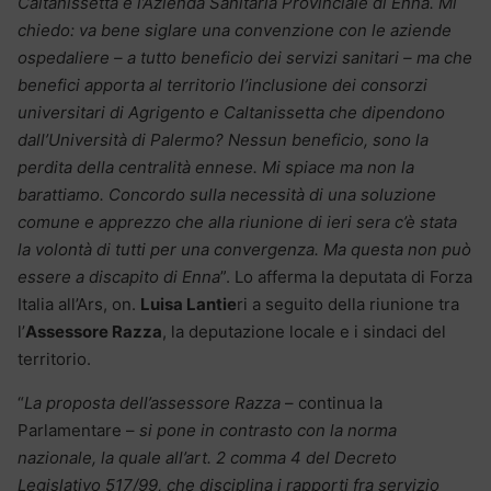
Caltanissetta e l’Azienda Sanitaria Provinciale di Enna. Mi
chiedo: va bene siglare una convenzione con le aziende
ospedaliere – a tutto beneficio dei servizi sanitari – ma che
benefici apporta al territorio l’inclusione dei consorzi
universitari di Agrigento e Caltanissetta che dipendono
dall’Università di Palermo? Nessun beneficio, sono la
perdita della centralità ennese. Mi spiace ma non la
barattiamo. Concordo sulla necessità di una soluzione
comune e apprezzo che alla riunione di ieri sera c’è stata
la volontà di tutti per una convergenza. Ma questa non può
essere a discapito di Enna
”. Lo afferma la deputata di Forza
Italia all’Ars, on.
Luisa Lantie
ri a seguito della riunione tra
l’
Assessore Razza
, la deputazione locale e i sindaci del
territorio.
“
La proposta dell’assessore Razza
– continua la
Parlamentare –
si pone in contrasto con la norma
nazionale, la quale all’art. 2 comma 4 del Decreto
Legislativo 517/99, che disciplina i rapporti fra servizio