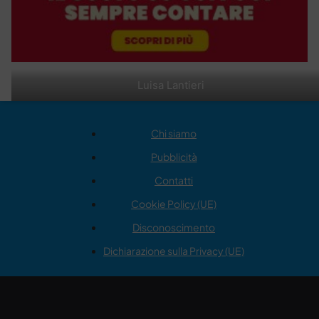
Luisa Lantieri
Chi siamo
Pubblicità
Contatti
Cookie Policy (UE)
Disconoscimento
Dichiarazione sulla Privacy (UE)