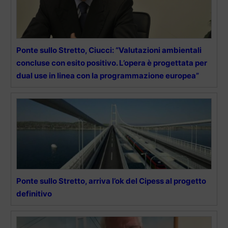
Ponte sullo Stretto, Ciucci: “Valutazioni ambientali
concluse con esito positivo. L’opera è progettata per
dual use in linea con la programmazione europea”
Ponte sullo Stretto, arriva l’ok del Cipess al progetto
definitivo