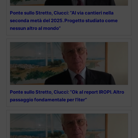
Ponte sullo Stretto, Ciucci: “Al via cantieri nella
seconda metà del 2025. Progetto studiato come
nessun altro al mondo”
Ponte sullo Stretto, Ciucci: “Ok al report IROPI. Altro
passaggio fondamentale per l’iter”