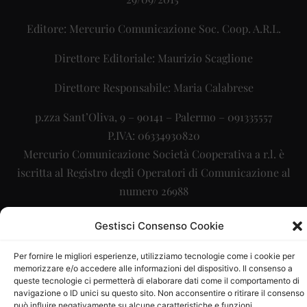
Editore: Mercurio Comunicazione Soc. Coop. A.R.L.
Direttore Editoriale: Maurizio Scaglione
Direttore Responsabile: Maria Calabrese
p.zza Sant’Oliva, 9 – 90141 – Palermo – 091335557
P.IVA: 06334930820
Mercurio Comunicazione Società Cooperativa a r.l. è
iscritta al Registro degli Operatori di Comunicazione al
numero 26988
Sito gestito da
La Digitale srl
–
info@ladigitale.it
Gestisci Consenso Cookie
Per fornire le migliori esperienze, utilizziamo tecnologie come i cookie per
memorizzare e/o accedere alle informazioni del dispositivo. Il consenso a
queste tecnologie ci permetterà di elaborare dati come il comportamento di
navigazione o ID unici su questo sito. Non acconsentire o ritirare il consenso
può influire negativamente su alcune caratteristiche e funzioni.