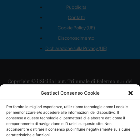
Pubblicità
Contatti
Cookie Policy (UE)
Disconoscimento
Dichiarazione sulla Privacy (UE)
Copyright © ilSicilia | aut. Tribunale di Palermo n.11 del
29/09/2015
Gestisci Consenso Cookie
Editore: Mercurio Comunicazione Soc. Coop. A.R.L.
Per fornire le migliori esperienze, utilizziamo tecnologie come i cookie
per memorizzare e/o accedere alle informazioni del dispositivo. Il
Direttore Editoriale: Maurizio Scaglione
consenso a queste tecnologie ci permetterà di elaborare dati come il
comportamento di navigazione o ID unici su questo sito. Non
Direttore Responsabile: Maria Calabrese
acconsentire o ritirare il consenso può influire negativamente su alcune
caratteristiche e funzioni.