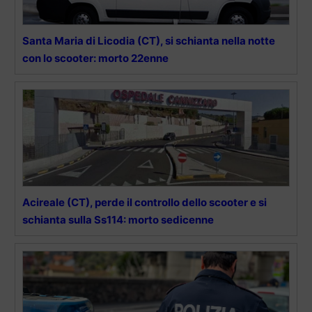
Santa Maria di Licodia (CT), si schianta nella notte
con lo scooter: morto 22enne
Acireale (CT), perde il controllo dello scooter e si
schianta sulla Ss114: morto sedicenne