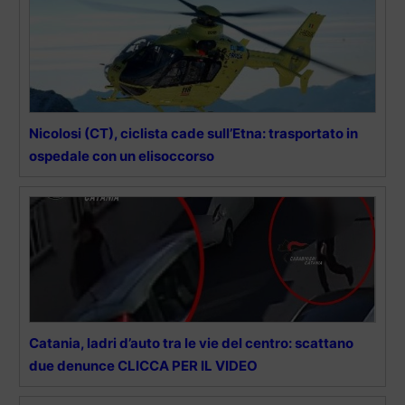
Nicolosi (CT), ciclista cade sull’Etna: trasportato in
ospedale con un elisoccorso
Catania, ladri d’auto tra le vie del centro: scattano
due denunce CLICCA PER IL VIDEO