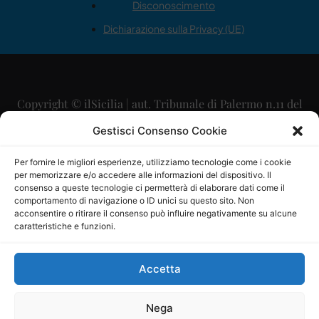
Disconoscimento
Dichiarazione sulla Privacy (UE)
Copyright © ilSicilia | aut. Tribunale di Palermo n.11 del
29/09/2015
Gestisci Consenso Cookie
Editore: Mercurio Comunicazione Soc. Coop. A.R.L.
Per fornire le migliori esperienze, utilizziamo tecnologie come i cookie
per memorizzare e/o accedere alle informazioni del dispositivo. Il
Direttore Editoriale: Maurizio Scaglione
consenso a queste tecnologie ci permetterà di elaborare dati come il
comportamento di navigazione o ID unici su questo sito. Non
Direttore Responsabile: Maria Calabrese
acconsentire o ritirare il consenso può influire negativamente su alcune
caratteristiche e funzioni.
p.zza Sant’Oliva, 9 – 90141 – Palermo – 091335557
P.IVA: 06334930820
Accetta
Mercurio Comunicazione Società Cooperativa a r.l. è
iscritta al Registro degli Operatori di Comunicazione al
Nega