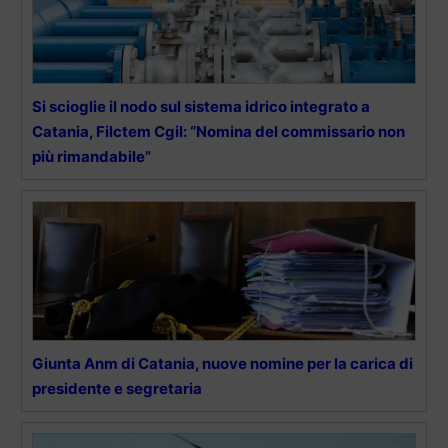
Si scioglie il nodo sul sistema idrico integrato a
Catania, Filctem Cgil: “Nomina del commissario non
più rimandabile”
Giunta Anm di Catania, nuove nomine per la carica di
presidente e segretaria