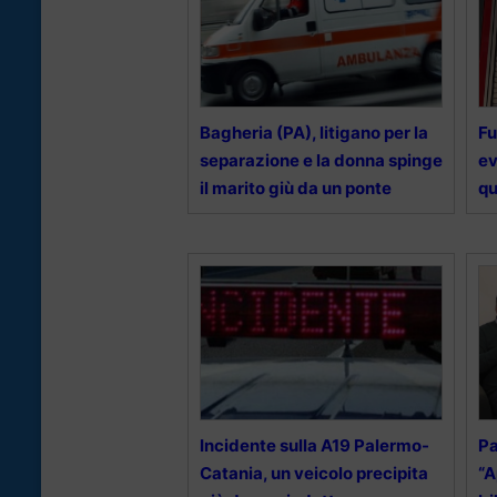
Bagheria (PA), litigano per la
Fu
separazione e la donna spinge
ev
il marito giù da un ponte
qu
Incidente sulla A19 Palermo-
Pa
Catania, un veicolo precipita
“A