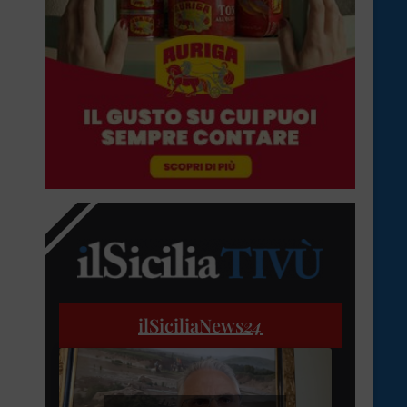
ilSiciliaNews
24