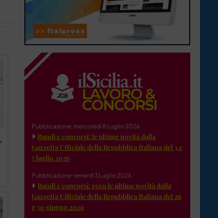
Pubblicazione: mercoledì 8 Luglio 2026
Bandi e concorsi: le ultime novità dalla
,
Gazzetta Ufficiale della Repubblica Italiana del 3 e
7 luglio 2026
Pubblicazione: venerdì 3 Luglio 2026
Bandi e concorsi: ecco le ultime novità dalla
Gazzetta Ufficiale della Repubblica Italiana del 26
e 30 giugno 2026