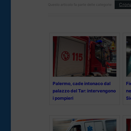
Cron
Questo articolo fa parte delle categorie:
Palermo, cade intonaco dal
Fi
palazzo del Tar: intervengono
ne
i pompieri
Si