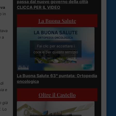
passa dal nuovo governo della città
CLICCA PER IL VIDEO
eva
o in
La Buona Salute
itava
e a
Fai clic per accettare i
cookie per questo servizio
La Buona Salute 63° puntata: Ortopedia
oncologica
di
sia e
Oltre il Castello
o già
“. Lo