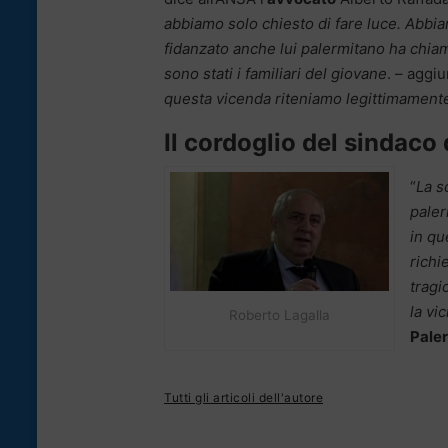
abbiamo solo chiesto di fare luce. Abbia
fidanzato anche lui palermitano ha chiam
sono stati i familiari del giovane
. – aggi
questa vicenda riteniamo legittimamente 
Il cordoglio del sindaco
“
La s
paler
in qu
richi
tragi
la vi
Roberto Lagalla
Pale
Tutti gli articoli dell'autore