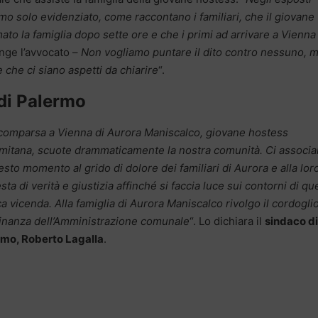
mo solo evidenziato, come raccontano i familiari, che il giovane
ato la famiglia dopo sette ore e che i primi ad arrivare a Vienna
unge l’avvocato –
Non vogliamo puntare il dito contro nessuno, 
che ci siano aspetti da chiarire
“.
 di Palermo
comparsa a Vienna di Aurora Maniscalco, giovane hostess
mitana, scuote drammaticamente la nostra comunità. Ci associ
esto momento al grido di dolore dei familiari di Aurora e alla lor
esta di verità e giustizia affinché si faccia luce sui contorni di qu
ca vicenda. Alla famiglia di Aurora Maniscalco rivolgo il cordogli
cinanza dell’Amministrazione comunale
“. Lo dichiara il
sindaco di
rmo, Roberto Lagalla
.