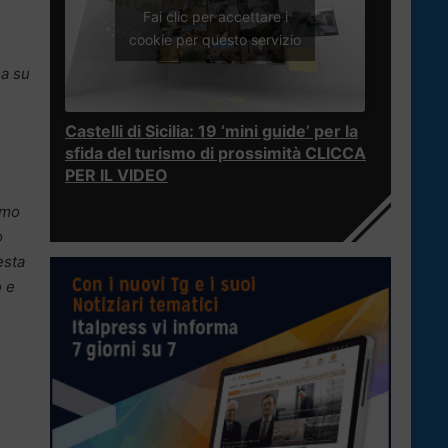
Fai clic per accettare i
cookie per questo servizio
ma su
Castelli di Sicilia: 19 ‘mini guide’ per la
sfida del turismo di prossimità CLICCA
PER IL VIDEO
amo
o
esta
o e