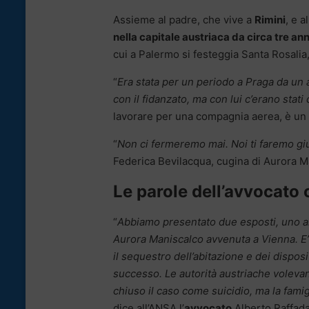
Assieme al padre, che vive a
Rimini
, e a
nella capitale austriaca da circa tre an
cui a Palermo si festeggia Santa Rosali
“
Era stata per un periodo a Praga da un
con il fidanzato, ma con lui c’erano stati
lavorare per una compagnia aerea, è un 
“
Non ci fermeremo mai. Noi ti faremo giu
Federica Bevilacqua, cugina di Aurora M
Le parole dell’avvocato 
“
Abbiamo presentato due esposti, uno all
Aurora Maniscalco avvenuta a Vienna. E’ 
il sequestro dell’abitazione e dei dispos
successo. Le autorità austriache volevan
chiuso il caso come suicidio, ma la fam
dice all’ANSA l’
avvocato
Alberto Raffadal