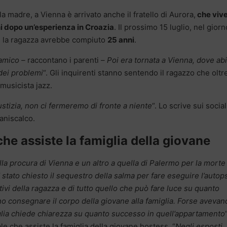
lla madre, a Vienna è arrivato anche il fratello di Aurora,
che viv
ni dopo un’esperienza in Croazia
. Il prossimo 15 luglio, nel giorn
a, la ragazza avrebbe compiuto
25 anni
.
 amico –
raccontano i parenti –
Poi era tornata a Vienna, dove ab
 dei problemi
“. Gli inquirenti stanno sentendo il ragazzo che oltr
musicista jazz.
stizia, non ci fermeremo di fronte a niente
“. Lo scrive sui social
aniscalco.
che assiste la famiglia della giovane
a procura di Vienna e un altro a quella di Palermo per la morte 
stato chiesto il sequestro della salma per fare eseguire l’autop
itivi della ragazza e di tutto quello che può fare luce su quanto
o consegnare il corpo della giovane alla famiglia. Forse avevan
iglia chiede chiarezza su quanto successo in quell’appartamento
e che assiste la famiglia della giovane hostess. “
Negli esposti