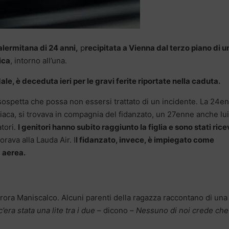
lermitana di 24 anni,
p
recipitata a Vienna dal terzo piano di u
ica
, intorno all’una.
le, è deceduta ieri per le gravi ferite riportate nella caduta.
 sospetta che possa non essersi trattato di un incidente. La 24e
riaca, si trovava in compagnia del fidanzato, un 27enne anche lui
atori.
I genitori hanno subito raggiunto la figlia e sono stati rice
rava alla Lauda Air. I
l fidanzato, invece, è impiegato come
a aerea.
urora Maniscalco. Alcuni parenti della ragazza raccontano di una
’era stata una lite tra i due
– dicono –
Nessuno di noi crede che