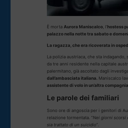
È morta
Aurora Maniscalco
, l’
hostess pa
palazzo nella notte tra sabato e domen
La ragazza, che era ricoverata in ospeda
La polizia austriaca, che sta indagando,
da tre anni residente nella capitale aust
palermitano, già ascoltato dagli investig
dall’ambasciata italiana.
Maniscalco lavo
assistente di volo in un’altra compagni
Le parole dei familiari
Sono ore di angoscia per i genitori di A
relazione tormentata. “
Nei giorni scorsi c
sia trattato di un suicidio
“.