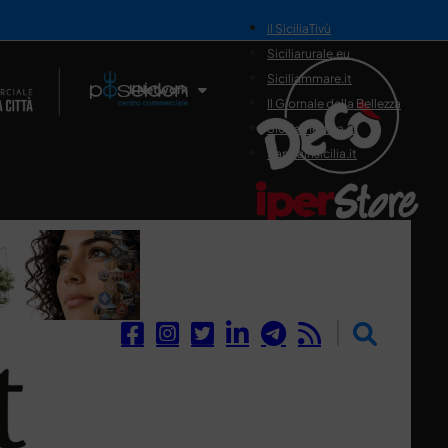
il SiciliaTivù
Siciliarurale.eu
Siciliammare.it
Il Network
Il Giornale della Bellezza
Siciliamedica.it
Sanitainsicilia.it