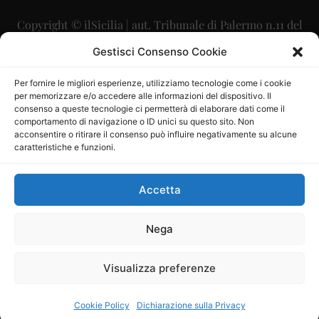
Copyright © ilSicilia | aut. Tribunale di Palermo n.11 del
29/09/2015
Gestisci Consenso Cookie
Editore: Mercurio Comunicazione Soc. Coop. A.R.L.
Per fornire le migliori esperienze, utilizziamo tecnologie come i cookie
per memorizzare e/o accedere alle informazioni del dispositivo. Il
Direttore Editoriale: Maurizio Scaglione
consenso a queste tecnologie ci permetterà di elaborare dati come il
comportamento di navigazione o ID unici su questo sito. Non
Direttore Responsabile: Maria Calabrese
acconsentire o ritirare il consenso può influire negativamente su alcune
caratteristiche e funzioni.
p.zza Sant’Oliva, 9 – 90141 – Palermo – 091335557
P.IVA: 06334930820
Accetta
Mercurio Comunicazione Società Cooperativa a r.l. è
iscritta al Registro degli Operatori di Comunicazione al
Nega
numero 26988
Visualizza preferenze
Sito gestito da
La Digitale srl
–
info@ladigitale.it
Cookie Policy
Dichiarazione sulla Privacy