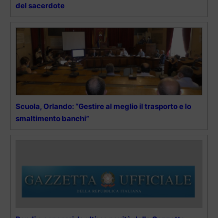
del sacerdote
Scuola, Orlando: “Gestire al meglio il trasporto e lo
smaltimento banchi”