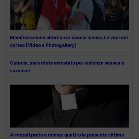
Manifestazione alternanza scuola lavoro. Le voci dal
corteo [Video e Photogallery]
Catania, sacerdote arrestato per violenza sessuale
su minori
Arrestati prete e donna: quattro le presunte vittime