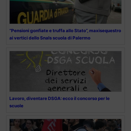
“Pensioni gonfiate e truffa allo Stato”, maxisequestro
ai vertici dello Snals scuola di Palermo
Lavoro, diventare DSGA: ecco il concorso per le
scuole