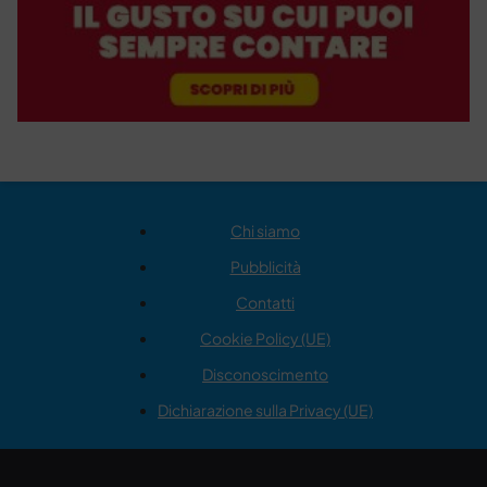
Chi siamo
Pubblicità
Contatti
Cookie Policy (UE)
Disconoscimento
Dichiarazione sulla Privacy (UE)