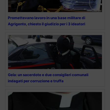
Promettevano lavoro in una base militare di
Agrigento, chiesto il giudizio per i 3 ideatori
Gela: un sacerdote e due consiglieri comunali
indagati per corruzione e truffa