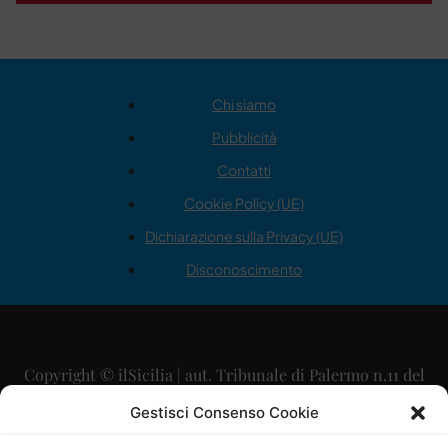
Chi siamo
Pubblicità
Contatti
Cookie Policy (UE)
Dichiarazione sulla Privacy (UE)
Disconoscimento
Copyright © ilSicilia | aut. Tribunale di Palermo n.11 del
29/09/2015
Gestisci Consenso Cookie
Editore: Mercurio Comunicazione Soc. Coop. A.R.L.