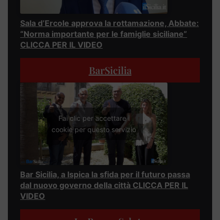
Sala d’Ercole approva la rottamazione, Abbate:
“Norma importante per le famiglie siciliane”
CLICCA PER IL VIDEO
BarSicilia
Fai clic per accettare i
cookie per questo servizio
Bar Sicilia, a Ispica la sfida per il futuro passa
dal nuovo governo della città CLICCA PER IL
VIDEO