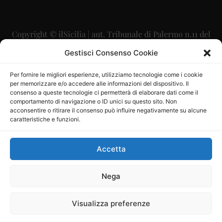
Copyright © ilSicilia | aut. Tribunale di Palermo n.11 del
29/09/2015
Gestisci Consenso Cookie
Editore: Mercurio Comunicazione Soc. Coop. A.R.L.
Per fornire le migliori esperienze, utilizziamo tecnologie come i cookie
per memorizzare e/o accedere alle informazioni del dispositivo. Il
Direttore Editoriale: Maurizio Scaglione
consenso a queste tecnologie ci permetterà di elaborare dati come il
comportamento di navigazione o ID unici su questo sito. Non
Direttore Responsabile: Maria Calabrese
acconsentire o ritirare il consenso può influire negativamente su alcune
caratteristiche e funzioni.
p.zza Sant’Oliva, 9 – 90141 – Palermo – 091335557
P.IVA: 06334930820
Accetta
Mercurio Comunicazione Società Cooperativa a r.l. è
iscritta al Registro degli Operatori di Comunicazione al
Nega
numero 26988
Visualizza preferenze
Sito gestito da
La Digitale srl
–
info@ladigitale.it