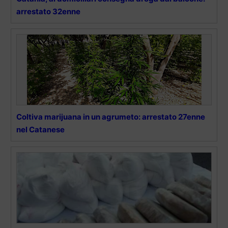
arrestato 32enne
Coltiva marijuana in un agrumeto: arrestato 27enne
nel Catanese