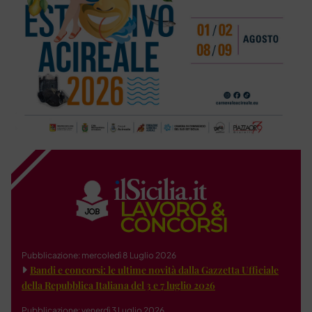
Pubblicazione: mercoledì 8 Luglio 2026
Bandi e concorsi: le ultime novità dalla Gazzetta Ufficiale
della Repubblica Italiana del 3 e 7 luglio 2026
Pubblicazione: venerdì 3 Luglio 2026