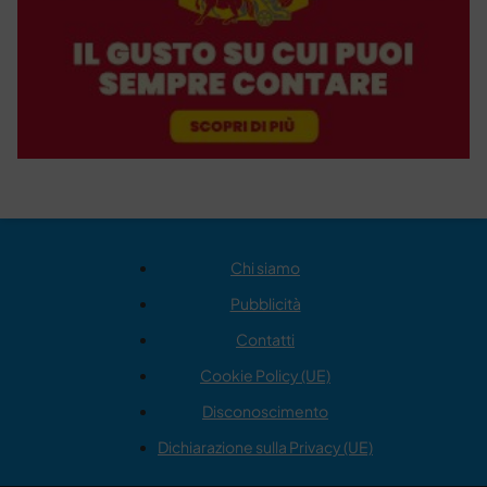
Chi siamo
Pubblicità
Contatti
Cookie Policy (UE)
Disconoscimento
Dichiarazione sulla Privacy (UE)