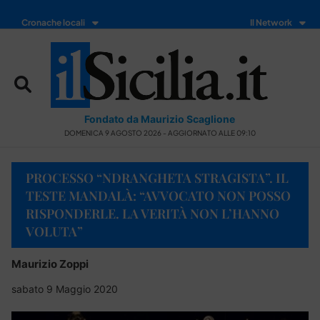
Cronache locali
Il Network
Fondato da Maurizio Scaglione
DOMENICA 9 AGOSTO 2026 - AGGIORNATO ALLE 09:10
PROCESSO “NDRANGHETA STRAGISTA”. IL
TESTE MANDALÀ: “AVVOCATO NON POSSO
RISPONDERLE. LA VERITÀ NON L’HANNO
VOLUTA”
Maurizio Zoppi
sabato 9 Maggio 2020