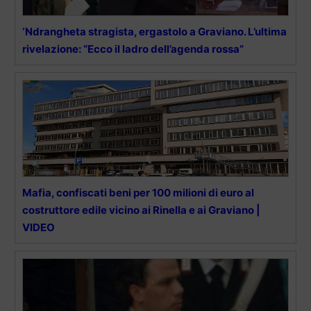
‘Ndrangheta stragista, ergastolo a Graviano. L’ultima
rivelazione: “Ecco il ladro dell’agenda rossa”
Mafia, confiscati beni per 100 milioni di euro al
costruttore edile vicino ai Rinella e ai Graviano |
VIDEO