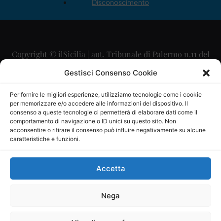
Disconoscimento
Copyright © ilSicilia | aut. Tribunale di Palermo n.11 del
29/09/2015
Gestisci Consenso Cookie
Editore: Mercurio Comunicazione Soc. Coop. A.R.L.
Per fornire le migliori esperienze, utilizziamo tecnologie come i cookie
per memorizzare e/o accedere alle informazioni del dispositivo. Il
Direttore Editoriale: Maurizio Scaglione
consenso a queste tecnologie ci permetterà di elaborare dati come il
comportamento di navigazione o ID unici su questo sito. Non
Direttore Responsabile: Maria Calabrese
acconsentire o ritirare il consenso può influire negativamente su alcune
caratteristiche e funzioni.
p.zza Sant’Oliva, 9 – 90141 – Palermo – 091335557
P.IVA: 06334930820
Accetta
Mercurio Comunicazione Società Cooperativa a r.l. è
iscritta al Registro degli Operatori di Comunicazione al
Nega
numero 26988