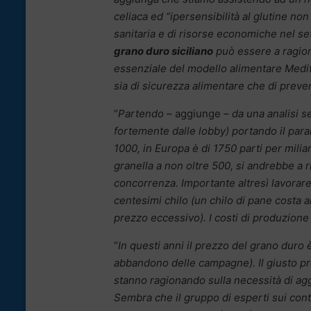
celiaca ed “ipersensibilità al glutine n
sanitaria e di risorse economiche nel set
grano duro siciliano
può essere a ragione
essenziale del modello alimentare Medit
sia di sicurezza alimentare che di preve
“
Partendo
– aggiunge –
da una analisi s
fortemente dalle lobby) portando il par
1000, in Europa è di 1750 parti per mili
granella a non oltre 500, si andrebbe a r
concorrenza. Importante altresì lavorare
centesimi chilo (un chilo di pane costa
prezzo eccessivo). I costi di produzione
“
In questi anni il prezzo del grano duro 
abbandono delle campagne). Il giusto p
stanno ragionando sulla necessità di agg
Sembra che il gruppo di esperti sui cont