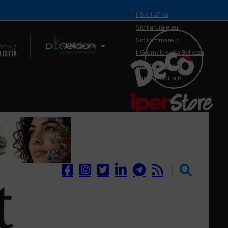
il SiciliaTivù
Siciliarurale.eu
Siciliammare.it
Il Network
Il Giornale della Bellezza
Siciliamedica.it
Sanitainsicilia.it