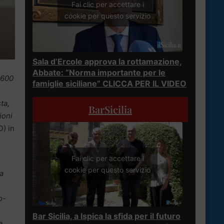
Fai clic per accettare i
cookie per questo servizio
Sala d’Ercole approva la rottamazione,
Abbate: “Norma importante per le
 600
famiglie siciliane” CLICCA PER IL VIDEO
ta,
BarSicilia
ioni
) in
Fai clic per accettare i
cookie per questo servizio
la
o-
Bar Sicilia, a Ispica la sfida per il futuro
a