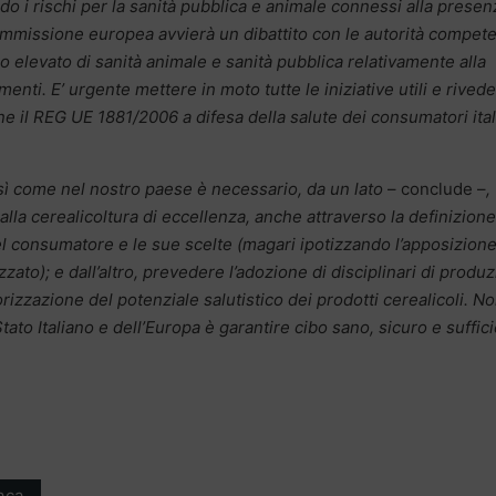
do i rischi per la sanità pubblica e animale connessi alla presen
mmissione europea avvierà un dibattito con le autorità compete
lo elevato di sanità animale e sanità pubblica relativamente alla
nti. E’ urgente mettere in moto tutte le iniziative utili e rived
 il REG UE 1881/2006 a difesa della salute dei consumatori ital
sì come nel nostro paese è necessario, da un lato
– conclude –
,
lla cerealicoltura di eccellenza, anche attraverso la definizione
 del consumatore e le sue scelte (magari ipotizzando l’apposizione
izzato); e dall’altro, prevedere l’adozione di disciplinari di produ
alorizzazione del potenziale salutistico dei prodotti cerealicoli. N
ato Italiano e dell’Europa è garantire cibo sano, sicuro e suffic
aca