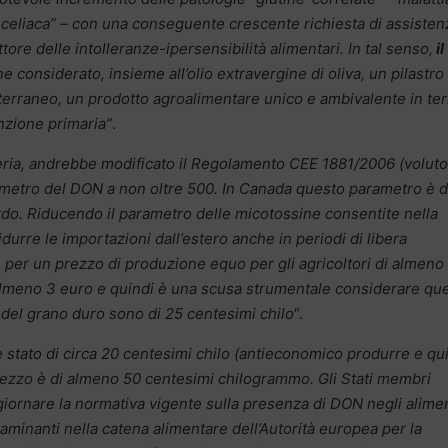
on celiaca” – con una conseguente crescente richiesta di assisten
tore delle intolleranze-ipersensibilità alimentari. In tal senso,
il
 considerato, insieme all’olio extravergine di oliva, un pilastro
erraneo, un prodotto agroalimentare unico e ambivalente in te
nzione primaria”
.
eria, andrebbe modificato il Regolamento CEE 1881/2006 (voluto
ametro del DON a non oltre 500. In Canada questo parametro è d
ardo. Riducendo il parametro delle micotossine consentite nella
idurre le importazioni dall’estero anche in periodi di libera
 per un prezzo di produzione equo per gli agricoltori di almeno
 almeno 3 euro e quindi è una scusa strumentale considerare qu
 del grano duro sono di 25 centesimi chilo
“.
è stato di circa 20 centesimi chilo (antieconomico produrre e qu
rezzo è di almeno 50 centesimi chilogrammo. Gli Stati membri
iornare la normativa vigente sulla presenza di DON negli alimen
aminanti nella catena alimentare dell’Autorità europea per la