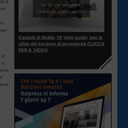
za di
Fai clic per accettare i
nti
cookie per questo servizio
ere
iani
Castelli di Sicilia: 19 ‘mini guide’ per la
sfida del turismo di prossimità CLICCA
PER IL VIDEO
 di
 in
zione
on
iente