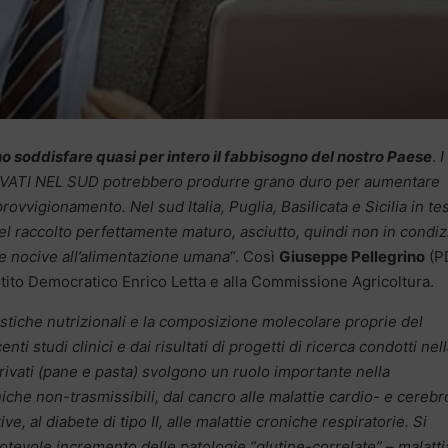
no soddisfare quasi per intero il fabbisogno del nostro Paese
.
I
ATI NEL SUD potrebbero produrre grano duro per aumentare
ovvigionamento. Nel sud Italia, Puglia, Basilicata e Sicilia in tes
el raccolto perfettamente maturo, asciutto, quindi non in condiz
e nocive all’alimentazione umana
“. Così
Giuseppe Pellegrino
(PD
rtito Democratico Enrico Letta e alla Commissione Agricoltura.
eristiche nutrizionali e la composizione molecolare proprie del
 studi clinici e dai risultati di progetti di ricerca condotti nel
erivati (pane e pasta) svolgono un ruolo importante nella
iche non-trasmissibili, dal cancro alle malattie cardio- e cerebr
e, al diabete di tipo II, alle malattie croniche respiratorie. Si
tevole incremento delle patologie “glutine-correlate” – malatti