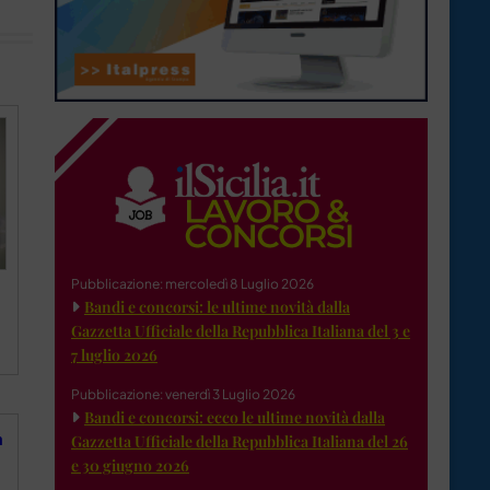
Pubblicazione: mercoledì 8 Luglio 2026
Bandi e concorsi: le ultime novità dalla
Gazzetta Ufficiale della Repubblica Italiana del 3 e
7 luglio 2026
Pubblicazione: venerdì 3 Luglio 2026
Bandi e concorsi: ecco le ultime novità dalla
a
Gazzetta Ufficiale della Repubblica Italiana del 26
e 30 giugno 2026