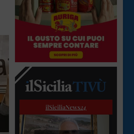
ilSiciliaNews
24