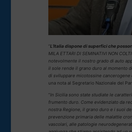
“
L’Italia dispone di superfici che posso
MILA ETTARI DI SEMINATIVI NON COLTIV
notevolmente il nostro grado di auto appr
il sole rende il grano duro al momento d
di sviluppare micotossine cancerogene 
una nota al Segretario Nazionale del Pa
“
In Sicilia sono state studiate le caratt
frumento duro. Come evidenziato da recenti
nostra Regione, il grano duro e i suoi d
prevenzione primaria delle malattie cron
vascolari, alle patologie neurodegenerativ
aggiunga che stiamo assistendo ad un no