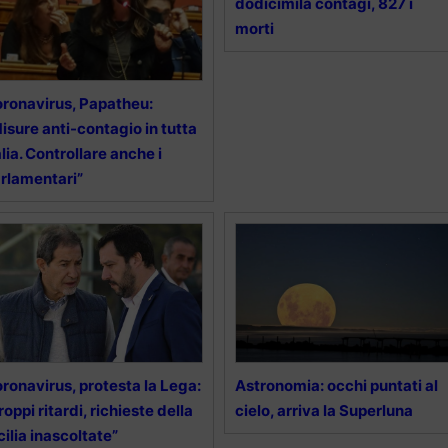
dodicimila contagi, 827 i
morti
ronavirus, Papatheu:
isure anti-contagio in tutta
alia. Controllare anche i
rlamentari”
ronavirus, protesta la Lega:
Astronomia: occhi puntati al
roppi ritardi, richieste della
cielo, arriva la Superluna
cilia inascoltate”