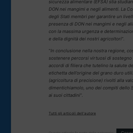
sicurezza alimentare (EFSA) stia studian
DON nei mangimi e negli alimenti. La Co
degli Stati membri per garantire un livel
presenza di DON nei mangimi e negli alime
con la massima urgenza e determinazione
e della dignità dei nostri agricoltori
“.
“
In conclusione nella nostra regione, co
sostenere percorsi virtuosi di sostegno a
accordi di filiera che tutelino la salute
etichetta dell’origine del grano duro util
(agricoltura di precisione) rivolti alla v
dimentichiamolo, uno dei compiti dello St
ai suoi cittadini
“.
Tutti gli articoli dell'autore
Cron
Questo articolo fa parte delle categorie: