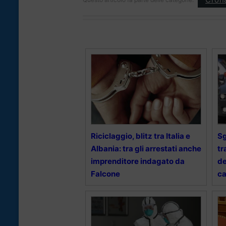
Riciclaggio, blitz tra Italia e
Sg
Albania: tra gli arrestati anche
tr
imprenditore indagato da
de
Falcone
c