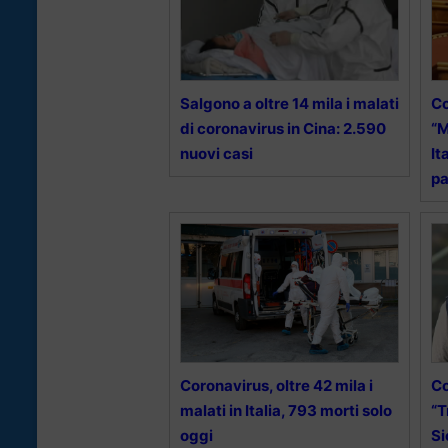
Salgono a oltre 14 mila i malati
Co
di coronavirus in Cina: 2.590
“M
nuovi casi
It
pa
Coronavirus, oltre 42 mila i
Co
malati in Italia, 793 morti solo
“T
oggi
Si