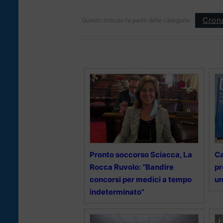
Cron
Questo articolo fa parte delle categorie:
Pronto soccorso Sciacca, La
Ca
Rocca Ruvolo: “Bandire
pr
concorsi per medici a tempo
un
indeterminato”