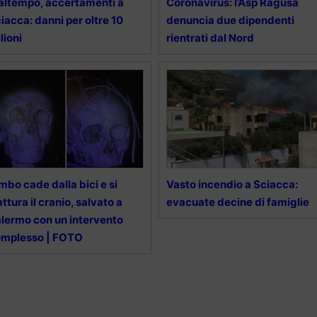
ltempo, accertamenti a
Coronavirus: l’Asp Ragusa
iacca: danni per oltre 10
denuncia due dipendenti
lioni
rientrati dal Nord
mbo cade dalla bici e si
Vasto incendio a Sciacca:
attura il cranio, salvato a
evacuate decine di famiglie
lermo con un intervento
omplesso | FOTO