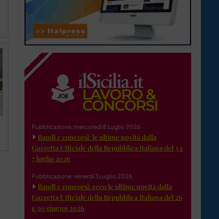
Pubblicazione: mercoledì 8 Luglio 2026
Bandi e concorsi: le ultime novità dalla
Gazzetta Ufficiale della Repubblica Italiana del 3 e
7 luglio 2026
Pubblicazione: venerdì 3 Luglio 2026
Bandi e concorsi: ecco le ultime novità dalla
Gazzetta Ufficiale della Repubblica Italiana del 26
e 30 giugno 2026