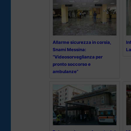
Allarme sicurezza in corsia,
In
Snami Messina:
La
“Videosorveglianza per
pronto soccorso e
ambulanze”