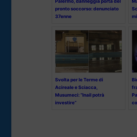
Palermo, danneggia porta del
Ma
pronto soccorso: denunciato
Sc
37enne
mi
Svolta per le Terme di
Bi
Acireale e Sciacca,
fr
Musumeci: “Inail potrà
Pa
investire”
c