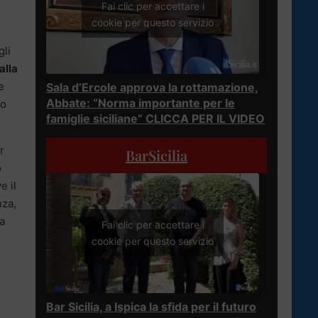
Fai clic per accettare i
cookie per questo servizio
gli
alla
e
Sala d’Ercole approva la rottamazione,
Abbate: “Norma importante per le
to
famiglie siciliane” CLICCA PER IL VIDEO
r
BarSicilia
o
e il
nza,
 a
Fai clic per accettare i
cookie per questo servizio
Bar Sicilia, a Ispica la sfida per il futuro