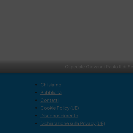
Ospedale Giovanni Paolo II di Sc
Chi siamo
Pubblicità
Contatti
Cookie Policy (UE)
Disconoscimento
Dichiarazione sulla Privacy (UE)