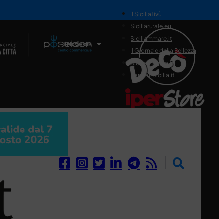
il SiciliaTivù
Siciliarurale.eu
Siciliammare.it
Il Network
Il Giornale della Bellezza
Siciliamedica.it
Sanitainsicilia.it