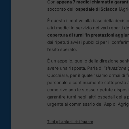
Con
appena 7 medici chiamati a garantire
soccorso dell’
ospedale di Sciacca
(Agri
È questo il motivo alla base della decisio
altri medici in servizio nei vari reparti
copertura di turni “in prestazioni aggiu
dai ripetuti avvisi pubblici per il confe
l’esito sperato.
È un appello, quello della direzione sanit
avere una risposta. Parla di
“situazione 
Cucchiara, per il quale “siamo ormai di 
personale è continuamente sottoposto a st
come rivelano le stesse ripetute disposiz
garantire turni negli altri ospedali dell
urgente al commissario dell’Asp di Agri
Tutti gli articoli dell'autore