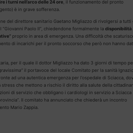
 i turni nell’arco delle 24 ore
, il funzionamento del pronto
gento) è in grave sofferenza.
ne del direttore sanitario Gaetano Migliazzo di rivolgersi a tutti 
 del “Giovanni Paolo II”, chiedendone formalmente la
disponibilità 
ntive”
proprio in area di emergenza. Una difficoltà che scaturisc
rimento di incarichi per il pronto soccorso che però non hanno da
aria, per il quale il dottor Migliazzo ha dato 3 giorni di tempo pe
gravissima”
il portavoce del locale Comitato per la sanità Ignazi
fronte ad una autentica emergenza per l’ospedale di Sciacca, dov
ress che mettono a rischio il diritto alla salute della cittadina
ioni di servizio che obbligano i cardiologi in servizio a Sciacca
a provincia”. Il comitato ha annunciato che chiederà un incontro
gento Mario Zappia.