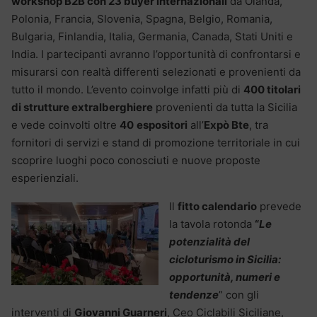
workshop B2B con 23 buyer internazionali
da Olanda,
Polonia, Francia, Slovenia, Spagna, Belgio, Romania,
Bulgaria, Finlandia, Italia, Germania, Canada, Stati Uniti e
India. I partecipanti avranno l’opportunità di confrontarsi e
misurarsi con realtà differenti selezionati e provenienti da
tutto il mondo. L’evento coinvolge infatti più di
400 titolari
di strutture extralberghiere
provenienti da tutta la Sicilia
e vede coinvolti oltre
40
espositori
all’
Expò Bte
, tra
fornitori di servizi e stand di promozione territoriale in cui
scoprire luoghi poco conosciuti e nuove proposte
esperienziali.
Il
fitto calendario
prevede
la tavola rotonda
“
Le
potenzialità del
cicloturismo in Sicilia:
opportunità, numeri e
tendenze
” con gli
interventi di
Giovanni Guarneri
, Ceo Ciclabili Siciliane,