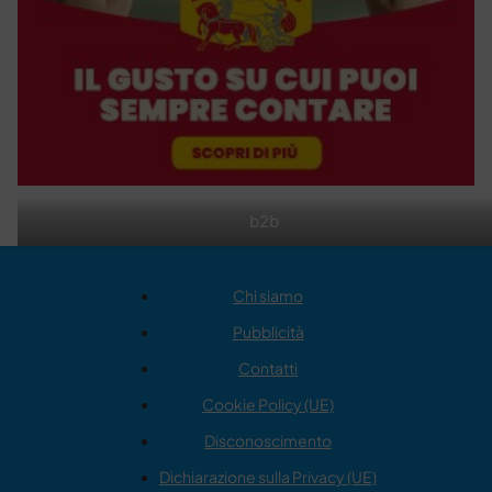
b2b
Chi siamo
Pubblicità
Contatti
Cookie Policy (UE)
Disconoscimento
Dichiarazione sulla Privacy (UE)