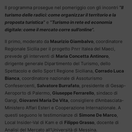
Il programma prosegue nel pomeriggio con gli incontri
“
Il
turismo delle radici: come organizzar il territorio e la
proposta turistica
“
e
“
Turismo in rete ed economia
digitale: come il mercato corre sull’online
“.
Il primo, moderato da
Maurizio Giambalvo
, coordinatore
Regionale Sicilia per il progetto Pnrr Italea del Maeci,
prevede gli interventi di
Maria Concetta Antinoro
,
dirigente generale Dipartimento del Turismo, dello
Spettacolo e dello Sport Regione Siciliana,
Corrado Luca
Bianca
, coordinatore nazionale di Assoturismo
Confesercenti,
Salvatore Burrafato
, presidente di Gesap-
Aeroporto di Palermo,
Giuseppe Ferrarello
, sindaco di
Gangi,
Giovanni Maria De Vita
, consigliere d’Ambasciata-
Ministero Affari Esteri e Cooperazione Internazionale. A
questi seguono le testimonianze di
Simone De Marco
,
Local Insider-Val di Kam e di
Filippo Grasso
, docente di
Analisi del Mercato all’Università di Messina.