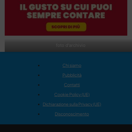
foto d'archivio
Chi siamo
Pubblicità
Contatti
Cookie Policy (UE)
Dichiarazione sulla Privacy (UE)
Disconoscimento