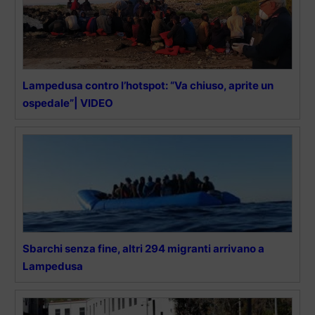
Lampedusa contro l’hotspot: “Va chiuso, aprite un
ospedale”| VIDEO
Sbarchi senza fine, altri 294 migranti arrivano a
Lampedusa