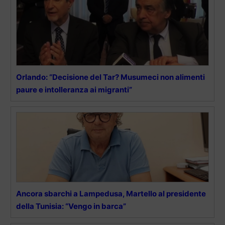
Orlando: “Decisione del Tar? Musumeci non alimenti
paure e intolleranza ai migranti”
Ancora sbarchi a Lampedusa, Martello al presidente
della Tunisia: “Vengo in barca”