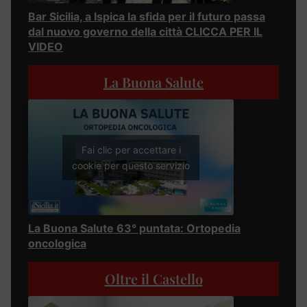
Bar Sicilia, a Ispica la sfida per il futuro passa
dal nuovo governo della città CLICCA PER IL
VIDEO
La Buona Salute
Fai clic per accettare i
cookie per questo servizio
La Buona Salute 63° puntata: Ortopedia
oncologica
Oltre il Castello