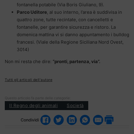
fontanella potabile (Via Boris Giuliano, 9).
Parco Uditore
, al suo interno, l’area è suddivisa in
quattro zone, tutte recintate, con cancelletti e
fontanelle, per garantire sicurezza e ristoro. La
domenica mattina vi si danno appuntamento i bulldog
francesi. (Viale della Regione Siciliana Nord Ovest,
3014)
Non mi resta che dire:
“pronti, partenza, via”.
Tutti gli articoli dell'autore
Questo articolo fa parte delle categorie:
Il Regno degli animali
Società
Condividi