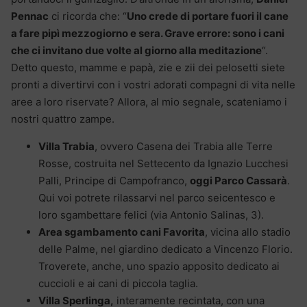
Pennac
ci ricorda che: “
Uno crede di portare fuori il cane
a fare pipì mezzogiorno e sera. Grave errore: sono i cani
che ci invitano due volte al giorno alla meditazione
“.
Detto questo, mamme e papà, zie e zii dei pelosetti siete
pronti a divertirvi con i vostri adorati compagni di vita nelle
aree a loro riservate? Allora, al mio segnale, scateniamo i
nostri quattro zampe.
Villa Trabia
, ovvero Casena dei Trabia alle Terre
Rosse, costruita nel Settecento da Ignazio Lucchesi
Palli, Principe di Campofranco,
oggi Parco Cassarà
.
Qui voi potrete rilassarvi nel parco seicentesco e
loro sgambettare felici (via Antonio Salinas, 3).
Area sgambamento cani Favorita
, vicina allo stadio
delle Palme, nel giardino dedicato a Vincenzo Florio.
Troverete, anche, uno spazio apposito dedicato ai
cuccioli e ai cani di piccola taglia.
Villa Sperlinga,
interamente recintata, con una