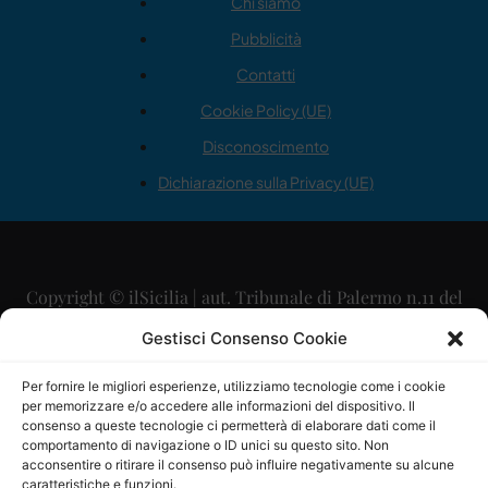
Chi siamo
Pubblicità
Contatti
Cookie Policy (UE)
Disconoscimento
Dichiarazione sulla Privacy (UE)
Copyright © ilSicilia | aut. Tribunale di Palermo n.11 del
29/09/2015
Gestisci Consenso Cookie
Editore: Mercurio Comunicazione Soc. Coop. A.R.L.
Per fornire le migliori esperienze, utilizziamo tecnologie come i cookie
per memorizzare e/o accedere alle informazioni del dispositivo. Il
Direttore Editoriale: Maurizio Scaglione
consenso a queste tecnologie ci permetterà di elaborare dati come il
comportamento di navigazione o ID unici su questo sito. Non
Direttore Responsabile: Maria Calabrese
acconsentire o ritirare il consenso può influire negativamente su alcune
caratteristiche e funzioni.