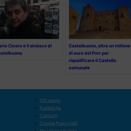
rio Cicero è il sindaco di
Castelbuono, oltre un milione
astelbuono
di euro del Pnrr per
riqualificare il Castello
comunale
Chi siamo
Pubblicità
Contatti
Cookie Policy (UE)
Disconoscimento