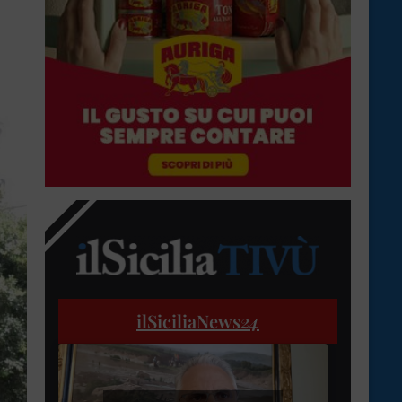
ilSiciliaNews
24