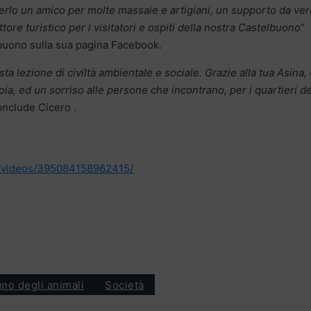
erlo un amico per molte massaie e artigiani, un supporto da ver
ttore turistico per i visitatori e ospiti della nostra Castelbuono
”
buono sulla sua pagina Facebook.
a lezione di civiltà ambientale e sociale. Grazie alla tua Asina,
oia, ed un sorriso alle persone che incontrano, per i quartieri de
onclude Cicero .
/videos/395084158962415/
gno degli animali
Società