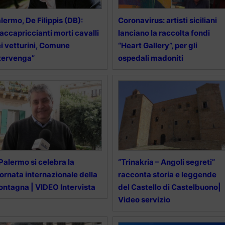
lermo, De Filippis (DB):
Coronavirus: artisti siciliani
accapriccianti morti cavalli
lanciano la raccolta fondi
i vetturini, Comune
“Heart Gallery”, per gli
tervenga”
ospedali madoniti
Palermo si celebra la
“Trinakria – Angoli segreti”
ornata internazionale della
racconta storia e leggende
ntagna | VIDEO Intervista
del Castello di Castelbuono|
Video servizio