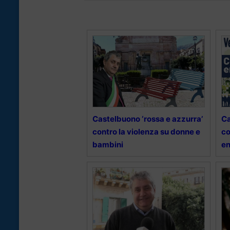
Castelbuono ‘rossa e azzurra’
Ca
contro la violenza su donne e
co
bambini
en