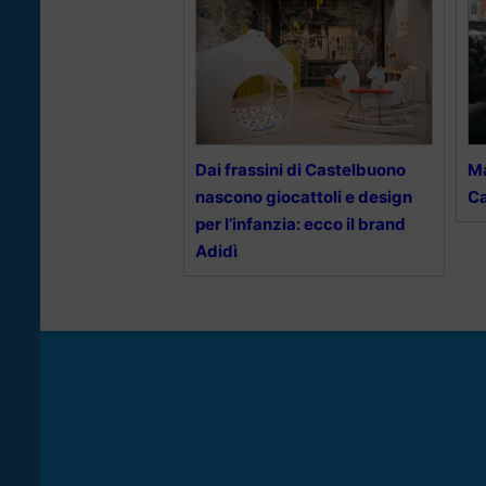
Dai frassini di Castelbuono
Ma
nascono giocattoli e design
C
per l’infanzia: ecco il brand
Adidì