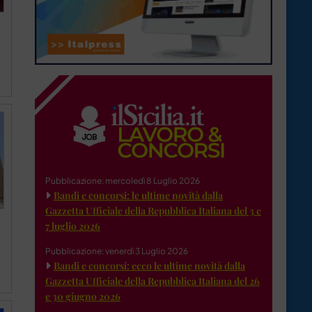
Pubblicazione: mercoledì 8 Luglio 2026
Bandi e concorsi: le ultime novità dalla
Gazzetta Ufficiale della Repubblica Italiana del 3 e
7 luglio 2026
Pubblicazione: venerdì 3 Luglio 2026
Bandi e concorsi: ecco le ultime novità dalla
Gazzetta Ufficiale della Repubblica Italiana del 26
e 30 giugno 2026