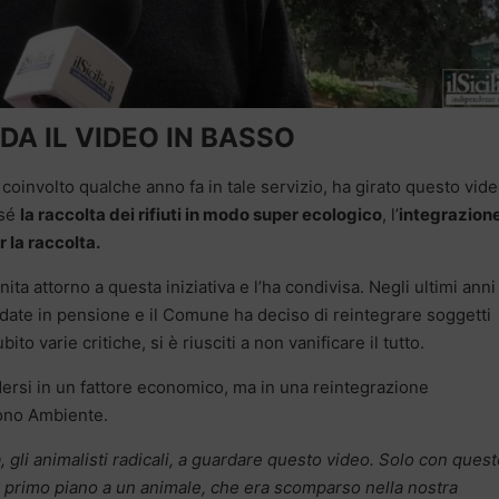
A IL VIDEO IN BASSO
oinvolto qualche anno fa in tale servizio, ha girato questo vide
 sé
la raccolta dei rifiuti in modo super ecologico
, l’
integrazione
er la raccolta.
ita attorno a questa iniziativa e l’ha condivisa. Negli ultimi anni
date in pensione e il Comune ha deciso di reintegrare soggetti
ito varie critiche, si è riusciti a non vanificare il tutto.
edersi in un fattore economico, ma in una reintegrazione
uono Ambiente.
a, gli animalisti radicali, a guardare questo video. Solo con ques
 di primo piano a un animale, che era scomparso nella nostra