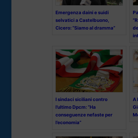
Emergenza daini e suidi
Pa
selvatici a Castelbuono,
“R
Cicero: “Siamo al dramma”
de
in
I sindaci siciliani contro
A 
l’ultimo Dpcm: “Ha
Gi
conseguenze nefaste per
Mo
l’economia”