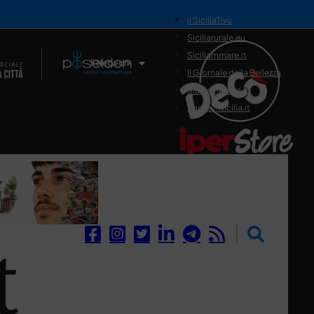
il SiciliaTivù
Siciliarurale.eu
Siciliammare.it
Il Network
Il Giornale della Bellezza
Siciliamedica.it
Sanitainsicilia.it