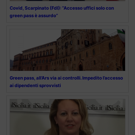
Covid, Scarpinato (FdI): “Accesso uffici solo con
green pass è assurdo”
Green pass, all’Ars via ai controlli. Impedito l’accesso
ai dipendenti sprovvisti