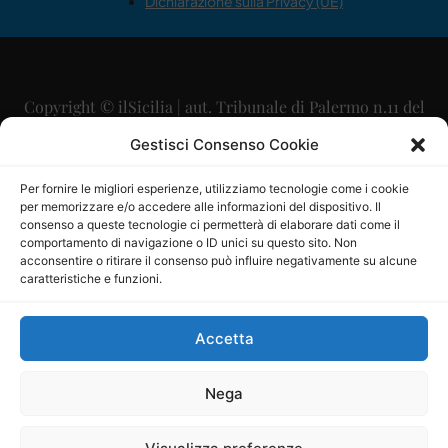
Dichiarazione sulla Privacy (UE)
Copyright © ilSicilia | aut. Tribunale di Palermo n.11 del
29/09/2015
Gestisci Consenso Cookie
Editore: Mercurio Comunicazione Soc. Coop. A.R.L.
Per fornire le migliori esperienze, utilizziamo tecnologie come i cookie
per memorizzare e/o accedere alle informazioni del dispositivo. Il
Direttore Editoriale: Maurizio Scaglione
consenso a queste tecnologie ci permetterà di elaborare dati come il
comportamento di navigazione o ID unici su questo sito. Non
Direttore Responsabile: Maria Calabrese
acconsentire o ritirare il consenso può influire negativamente su alcune
caratteristiche e funzioni.
p.zza Sant’Oliva, 9 – 90141 – Palermo – 091335557
P.IVA: 06334930820
Accetta
Mercurio Comunicazione Società Cooperativa a r.l. è
iscritta al Registro degli Operatori di Comunicazione al
Nega
numero 26988