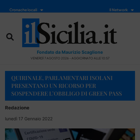
Cronache locali
Il Network
Fondato da Maurizio Scaglione
VENERDÌ 7 AGOSTO 2026 - AGGIORNATO ALLE 10:57
QUIRINALE, PARLAMENTARI ISOLANI
PRESENTANO UN RICORSO PER
SOSPENDERE L’OBBLIGO DI GREEN PASS
Redazione
lunedì 17 Gennaio 2022