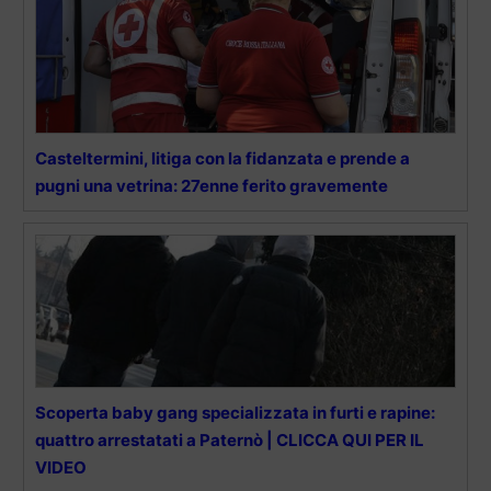
Casteltermini, litiga con la fidanzata e prende a
pugni una vetrina: 27enne ferito gravemente
Scoperta baby gang specializzata in furti e rapine:
quattro arrestatati a Paternò | CLICCA QUI PER IL
VIDEO