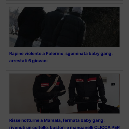
Rapine violente a Palermo, sgominata baby gang:
arrestati 6 giovani
Risse notturne a Marsala, fermata baby gang:
rivenuti un coltello, bastoni e manganelli CLICCA PER