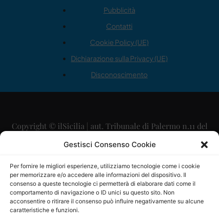
Pubblicità
Contatti
Cookie Policy (UE)
Dichiarazione sulla Privacy (UE)
Disconoscimento
Copyright © ilSicilia | aut. Tribunale di Palermo n.11 del
29/09/2015
Gestisci Consenso Cookie
Editore: Mercurio Comunicazione Soc. Coop. A.R.L.
Per fornire le migliori esperienze, utilizziamo tecnologie come i cookie
per memorizzare e/o accedere alle informazioni del dispositivo. Il
Direttore Editoriale: Maurizio Scaglione
consenso a queste tecnologie ci permetterà di elaborare dati come il
comportamento di navigazione o ID unici su questo sito. Non
Direttore Responsabile: Maria Calabrese
acconsentire o ritirare il consenso può influire negativamente su alcune
caratteristiche e funzioni.