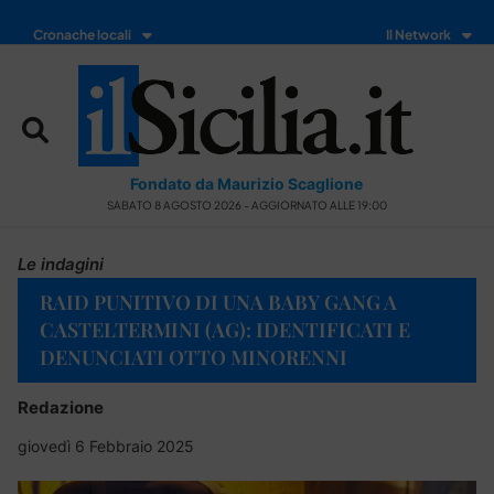
Cronache locali
Il Network
Fondato da Maurizio Scaglione
SABATO 8 AGOSTO 2026 - AGGIORNATO ALLE 19:00
Le indagini
RAID PUNITIVO DI UNA BABY GANG A
CASTELTERMINI (AG): IDENTIFICATI E
DENUNCIATI OTTO MINORENNI
Redazione
giovedì 6 Febbraio 2025