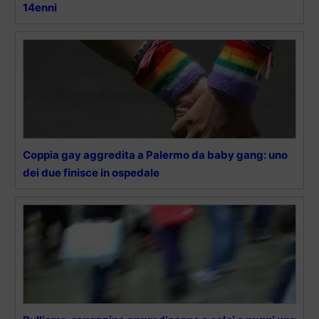
14enni
Coppia gay aggredita a Palermo da baby gang: uno
dei due finisce in ospedale