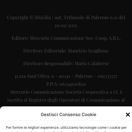
Copyright © ilSicilia | aut. Tribunale di Palermo n.11 del
29/09/2015
Editore: Mercurio Comunicazione Soc. Coop. A.R.L.
Direttore Editoriale: Maurizio Scaglione
Direttore Responsabile: Maria Calabrese
p.zza Sant’Oliva, 9 – 90141 – Palermo – 091335557
P.IVA: 06334930820
Mercurio Comunicazione Società Cooperativa a r.l. è
iscritta al Registro degli Operatori di Comunicazione al
numero 26988
Gestisci Consenso Cookie
Sito gestito da
La Digitale srl
–
info@ladigitale.it
Per fornire le migliori esperienze, utilizziamo tecnologie come i cookie per