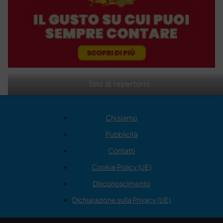
foto di repertorio
Chi siamo
Pubblicità
Contatti
Cookie Policy (UE)
Disconoscimento
Dichiarazione sulla Privacy (UE)