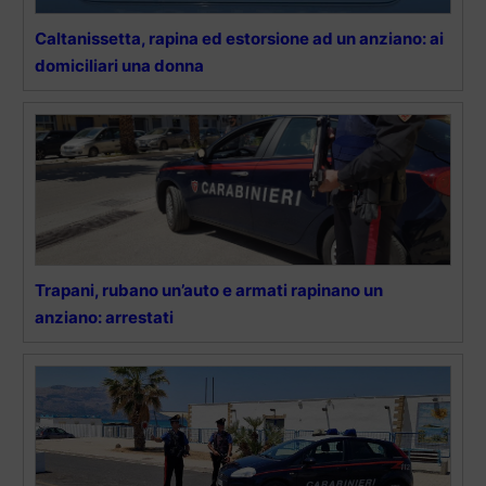
Caltanissetta, rapina ed estorsione ad un anziano: ai
domiciliari una donna
Trapani, rubano un’auto e armati rapinano un
anziano: arrestati