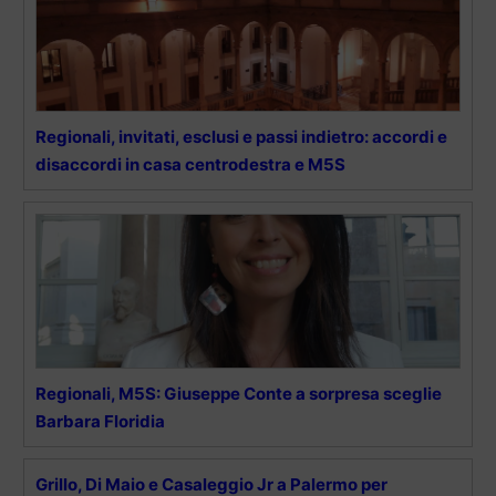
Regionali, invitati, esclusi e passi indietro: accordi e
disaccordi in casa centrodestra e M5S
Regionali, M5S: Giuseppe Conte a sorpresa sceglie
Barbara Floridia
Grillo, Di Maio e Casaleggio Jr a Palermo per