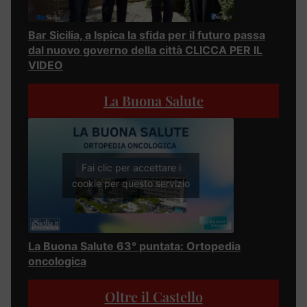
Bar Sicilia, a Ispica la sfida per il futuro passa
dal nuovo governo della città CLICCA PER IL
VIDEO
La Buona Salute
Fai clic per accettare i
cookie per questo servizio
La Buona Salute 63° puntata: Ortopedia
oncologica
Oltre il Castello