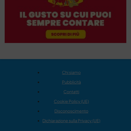
Chi siamo
Pubblicità
Contatti
Cookie Policy (UE)
Disconoscimento
Dichiarazione sulla Privacy (UE)