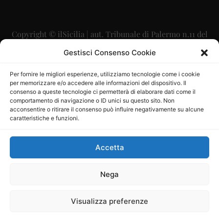
Copyright © ilSicilia | aut. Tribunale di Palermo n.11 del
29/09/2015
Gestisci Consenso Cookie
Editore: Mercurio Comunicazione Soc. Coop. A.R.L.
Per fornire le migliori esperienze, utilizziamo tecnologie come i cookie
per memorizzare e/o accedere alle informazioni del dispositivo. Il
Direttore Editoriale: Maurizio Scaglione
consenso a queste tecnologie ci permetterà di elaborare dati come il
comportamento di navigazione o ID unici su questo sito. Non
Direttore Responsabile: Maria Calabrese
acconsentire o ritirare il consenso può influire negativamente su alcune
caratteristiche e funzioni.
p.zza Sant’Oliva, 9 – 90141 – Palermo – 091335557
P.IVA: 06334930820
Accetta
Mercurio Comunicazione Società Cooperativa a r.l. è
iscritta al Registro degli Operatori di Comunicazione al
Nega
numero 26988
Visualizza preferenze
Sito gestito da
La Digitale srl
–
info@ladigitale.it