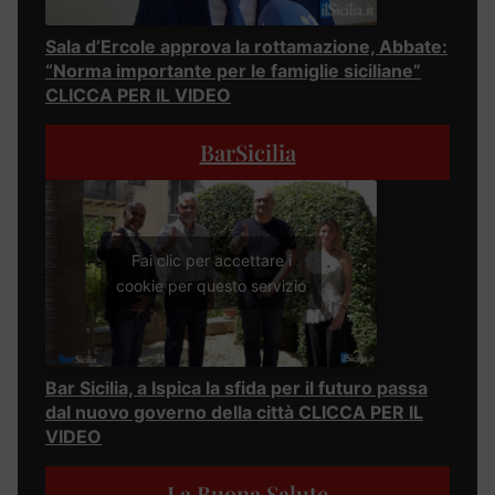
Sala d’Ercole approva la rottamazione, Abbate:
“Norma importante per le famiglie siciliane”
CLICCA PER IL VIDEO
BarSicilia
Fai clic per accettare i
cookie per questo servizio
Bar Sicilia, a Ispica la sfida per il futuro passa
dal nuovo governo della città CLICCA PER IL
VIDEO
La Buona Salute