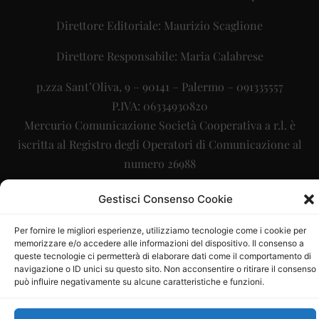
Direttore Editoriale: Maurizio Scaglione
Direttore Responsabile: Maria Calabrese
p.zza Sant’Oliva, 9 – 90141 – Palermo – 091335557
P.IVA: 06334930820
Mercurio Comunicazione Società Cooperativa a r.l. è
iscritta al Registro degli Operatori di Comunicazione al
numero 26988
Sito gestito da
La Digitale srl
–
info@ladigitale.it
Gestisci Consenso Cookie
Per fornire le migliori esperienze, utilizziamo tecnologie come i cookie per
memorizzare e/o accedere alle informazioni del dispositivo. Il consenso a
queste tecnologie ci permetterà di elaborare dati come il comportamento di
navigazione o ID unici su questo sito. Non acconsentire o ritirare il consenso
può influire negativamente su alcune caratteristiche e funzioni.