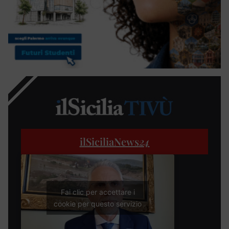
ilSiciliaNews
24
Fai clic per accettare i
cookie per questo servizio