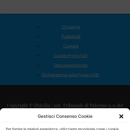
Chi siamo
Pubblicità
Contatti
Cookie Policy (UE)
Disconoscimento
Dichiarazione sulla Privacy (UE)
Copyright © ilSicilia | aut. Tribunale di Palermo n.11 del
29/09/2015
Gestisci Consenso Cookie
Editore: Mercurio Comunicazione Soc. Coop. A.R.L.
Per fornire le migliori esperienze, utilizziamo tecnologie come i cookie