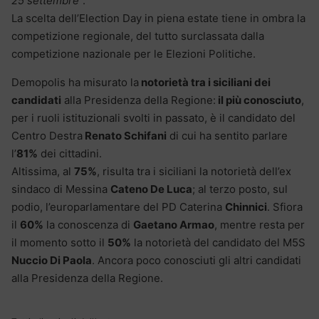
25 settembre
“.
La scelta dell’Election Day in piena estate tiene in ombra la
competizione regionale, del tutto surclassata dalla
competizione nazionale per le Elezioni Politiche.
Demopolis ha misurato la
notorietà tra i siciliani dei
candidati
alla Presidenza della Regione:
il più conosciuto
,
per i ruoli istituzionali svolti in passato, è il candidato del
Centro Destra
Renato Schifani
di cui ha sentito parlare
l’
81%
dei cittadini.
Altissima, al
75%
, risulta tra i siciliani la notorietà dell’ex
sindaco di Messina
Cateno De Luca
; al terzo posto, sul
podio, l’europarlamentare del PD Caterina
Chinnici
. Sfiora
il
60%
la conoscenza di
Gaetano Armao
, mentre resta per
il momento sotto il
50%
la notorietà del candidato del M5S
Nuccio Di Paola
. Ancora poco conosciuti gli altri candidati
alla Presidenza della Regione.