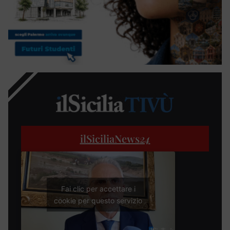
ilSiciliaNews
24
Fai clic per accettare i
cookie per questo servizio