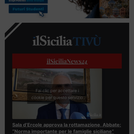
ilSiciliaNews
24
Fai clic per accettare i
cookie per questo servizio
Sala d’Ercole approva la rottamazione, Abbate:
“Norma importante per le famiglie siciliane”