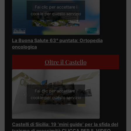
Fai clic per accettare i
cookie per questo servizio
La Buona Salute 63° puntata: Ortopedia
oncologica
Oltre il Castello
Fai clic per accettare i
cookie per questo servizio
Castelli di Sicilia: 19 ‘mini guide’ per la sfida del
turismo di prossimità CLICCA PER IL VIDEO