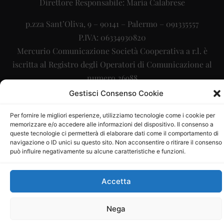
Direttore Responsabile: Maria Calabrese
p.zza Sant’Oliva, 9 – 90141 – Palermo – 091335557
P.IVA: 06334930820
Mercurio Comunicazione Società Cooperativa a r.l. è
iscritta al Registro degli Operatori di Comunicazione al
numero 26988
Gestisci Consenso Cookie
Sito gestito da
La Digitale srl
–
info@ladigitale.it
Per fornire le migliori esperienze, utilizziamo tecnologie come i cookie per
memorizzare e/o accedere alle informazioni del dispositivo. Il consenso a
queste tecnologie ci permetterà di elaborare dati come il comportamento di
navigazione o ID unici su questo sito. Non acconsentire o ritirare il consenso
può influire negativamente su alcune caratteristiche e funzioni.
Accetta
Nega