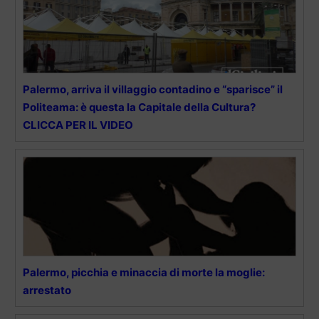
Palermo, arriva il villaggio contadino e “sparisce” il
Politeama: è questa la Capitale della Cultura?
CLICCA PER IL VIDEO
Palermo, picchia e minaccia di morte la moglie:
arrestato