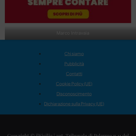
Marco Intravaia
Chi siamo
Pubblicità
Contatti
Cookie Policy (UE)
Disconoscimento
Dichiarazione sulla Privacy (UE)
Copyright © ilSicilia | aut. Tribunale di Palermo n.11 del