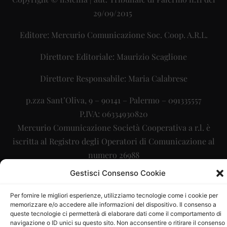
29/09/2015
Editore: Mercurio Comunicazione Soc. Coop. A.R.L.
Direttore Editoriale: Maurizio Scaglione
Direttore Responsabile: Maria Calabrese
p.zza Sant’Oliva, 9 – 90141 – Palermo – 091335557
P.IVA: 06334930820
Mercurio Comunicazione Società Cooperativa a r.l. è
iscritta al Registro degli Operatori di Comunicazione al
numero 26988
Gestisci Consenso Cookie
Sito gestito da
La Digitale srl
–
info@ladigitale.it
Per fornire le migliori esperienze, utilizziamo tecnologie come i cookie per
memorizzare e/o accedere alle informazioni del dispositivo. Il consenso a
queste tecnologie ci permetterà di elaborare dati come il comportamento di
navigazione o ID unici su questo sito. Non acconsentire o ritirare il consenso