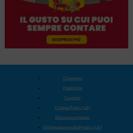
Chi siamo
Pubblicità
Contatti
Cookie Policy (UE)
Disconoscimento
Dichiarazione sulla Privacy (UE)