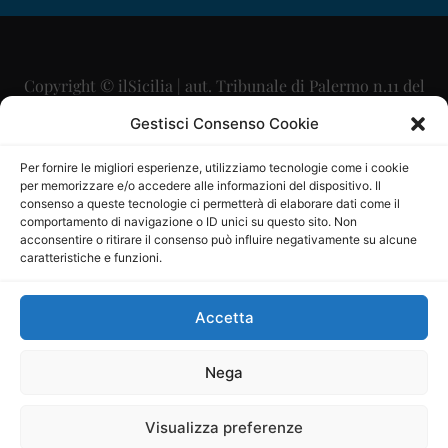
Copyright © ilSicilia | aut. Tribunale di Palermo n.11 del
29/09/2015
Gestisci Consenso Cookie
Editore: Mercurio Comunicazione Soc. Coop. A.R.L.
Per fornire le migliori esperienze, utilizziamo tecnologie come i cookie
per memorizzare e/o accedere alle informazioni del dispositivo. Il
Direttore Editoriale: Maurizio Scaglione
consenso a queste tecnologie ci permetterà di elaborare dati come il
comportamento di navigazione o ID unici su questo sito. Non
Direttore Responsabile: Maria Calabrese
acconsentire o ritirare il consenso può influire negativamente su alcune
caratteristiche e funzioni.
p.zza Sant’Oliva, 9 – 90141 – Palermo – 091335557
P.IVA: 06334930820
Accetta
Mercurio Comunicazione Società Cooperativa a r.l. è
iscritta al Registro degli Operatori di Comunicazione al
Nega
numero 26988
Visualizza preferenze
Sito gestito da
La Digitale srl
–
info@ladigitale.it