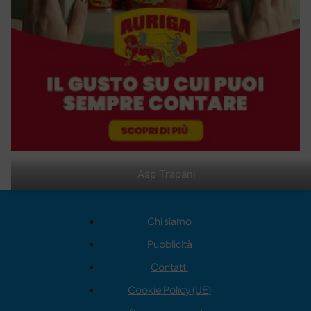
Asp Trapani
Chi siamo
Pubblicità
Contatti
Cookie Policy (UE)