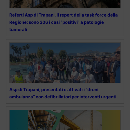
Referti Asp di Trapani, il report della task force della
Regione: sono 206 i casi “positivi” a patologie
tumorali
Asp di Trapani, presentati e attivati i “droni
ambulanza” con defibrillatori per interventi urgenti