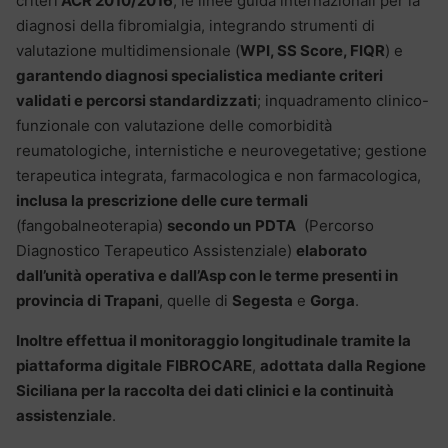
criteri
ACR 2010/2016
, le linee guida internazionali per la
diagnosi della fibromialgia, integrando strumenti di
valutazione multidimensionale (
WPI, SS Score, FIQR
) e
garantendo diagnosi specialistica mediante criteri
validati e percorsi standardizzati
; inquadramento clinico-
funzionale con valutazione delle comorbidità
reumatologiche, internistiche e neurovegetative; gestione
terapeutica integrata, farmacologica e non farmacologica,
inclusa la prescrizione delle cure termali
(fangobalneoterapia)
secondo un
PDTA
(Percorso
Diagnostico Terapeutico Assistenziale)
elaborato
dall’unità operativa e dall’Asp con le terme presenti in
provincia di Trapani
, quelle di
Segesta
e
Gorga
.
Inoltre effettua il monitoraggio longitudinale tramite la
piattaforma digitale
FIBROCARE
,
adottata dalla Regione
Siciliana per la raccolta dei dati clinici e la continuità
assistenziale
.