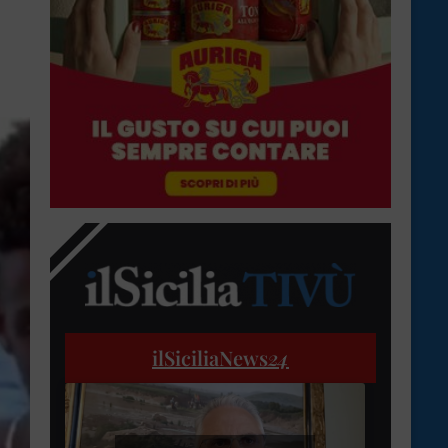
ilSiciliaNews
24