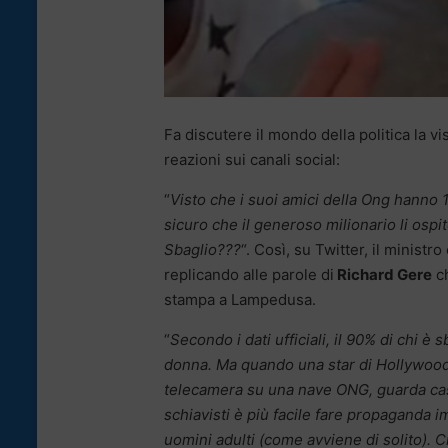
Fa discutere il mondo della politica la v
reazioni sui canali social:
“
Visto che i suoi amici della Ong hanno 
sicuro che il generoso milionario li ospite
Sbaglio???
“. Così, su Twitter, il ministr
replicando alle parole di
Richard Gere
ch
stampa a Lampedusa.
“
Secondo i dati ufficiali, il 90% di chi è 
donna. Ma quando una star di Hollywood
telecamera su una nave ONG, guarda cas
schiavisti è più facile fare propaganda
uomini adulti (come avviene di solito)