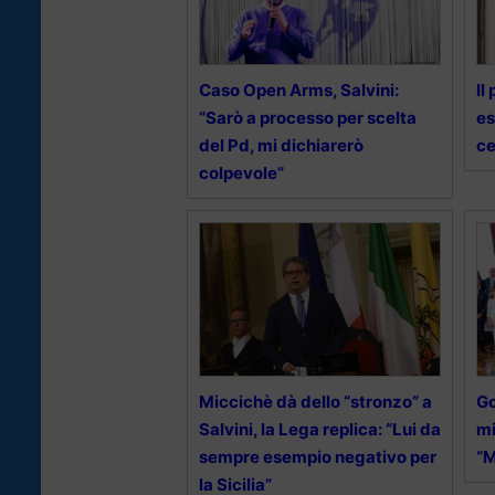
Caso Open Arms, Salvini:
Il
“Sarò a processo per scelta
es
del Pd, mi dichiarerò
ce
colpevole”
Miccichè dà dello “stronzo” a
Go
Salvini, la Lega replica: “Lui da
mi
sempre esempio negativo per
“M
la Sicilia”