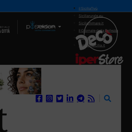
il SiciliaTivù
Siciliarurale.eu
Siciliammare.it
Il Network
Il Giornale della Bellezza
Siciliamedica.it
Sanitainsicilia.it