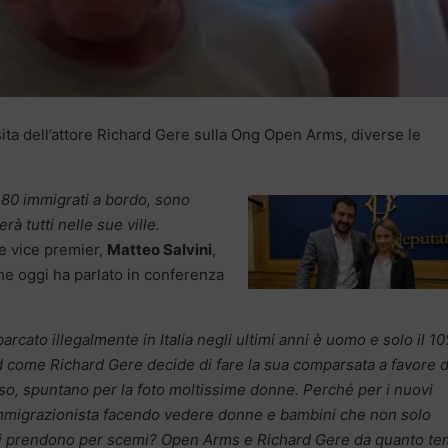
isita dell’attore Richard Gere sulla Ong Open Arms, diverse le
180 immigrati a bordo, sono
rà tutti nelle sue ville.
o e vice premier,
Matteo Salvini
,
e oggi ha parlato in conferenza
sbarcato illegalmente in Italia negli ultimi anni è uomo e solo il 1
 come Richard Gere decide di fare la sua comparsata a favore d
o, spuntano per la foto moltissime donne. Perché per i nuovi
 immigrazionista facendo vedere donne e bambini che non solo
. Ci prendono per scemi? Open Arms e Richard Gere da quanto t