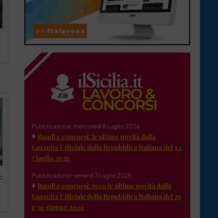
Pubblicazione: mercoledì 8 Luglio 2026
Bandi e concorsi: le ultime novità dalla
Gazzetta Ufficiale della Repubblica Italiana del 3 e
7 luglio 2026
Pubblicazione: venerdì 3 Luglio 2026
:
Bandi e concorsi: ecco le ultime novità dalla
Gazzetta Ufficiale della Repubblica Italiana del 26
e 30 giugno 2026