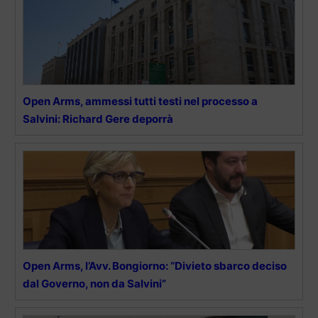
Open Arms, ammessi tutti testi nel processo a
Salvini: Richard Gere deporrà
Open Arms, l’Avv. Bongiorno: “Divieto sbarco deciso
dal Governo, non da Salvini”