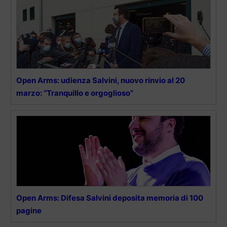
Open Arms: udienza Salvini, nuovo rinvio al 20
marzo: “Tranquillo e orgoglioso”
Open Arms: Difesa Salvini deposita memoria di 100
pagine