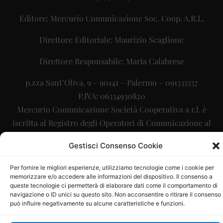
Editore: Mercurio Comunicazione Soc. Coop. A.R.L.
Direttore Editoriale: Maurizio Scaglione
Direttore Responsabile: Maria Calabrese
p.zza Sant’Oliva, 9 – 90141 – Palermo – 091335557
P.IVA: 06334930820
Mercurio Comunicazione Società Cooperativa a r.l. è
iscritta al Registro degli Operatori di Comunicazione al
numero 26988
Gestisci Consenso Cookie
Sito gestito da
La Digitale srl
–
info@ladigitale.it
Per fornire le migliori esperienze, utilizziamo tecnologie come i cookie per
memorizzare e/o accedere alle informazioni del dispositivo. Il consenso a
queste tecnologie ci permetterà di elaborare dati come il comportamento di
navigazione o ID unici su questo sito. Non acconsentire o ritirare il consenso
può influire negativamente su alcune caratteristiche e funzioni.