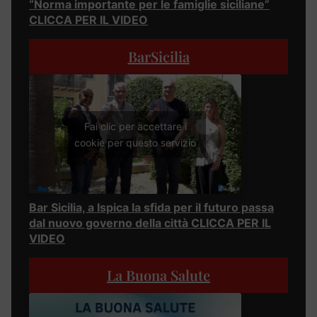
“Norma importante per le famiglie siciliane”
CLICCA PER IL VIDEO
BarSicilia
Fai clic per accettare i
cookie per questo servizio
Bar Sicilia, a Ispica la sfida per il futuro passa
dal nuovo governo della città CLICCA PER IL
VIDEO
La Buona Salute