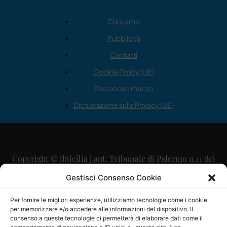
Chi siamo
Pubblicità
Contatti
Cookie Policy (UE)
Disconoscimento
Dichiarazione sulla Privacy (UE)
Copyright © ilSicilia | aut. Tribunale di Palermo n.11 del
29/09/2015
Gestisci Consenso Cookie
Editore: Mercurio Comunicazione Soc. Coop. A.R.L.
Per fornire le migliori esperienze, utilizziamo tecnologie come i cookie
per memorizzare e/o accedere alle informazioni del dispositivo. Il
Direttore Editoriale: Maurizio Scaglione
consenso a queste tecnologie ci permetterà di elaborare dati come il