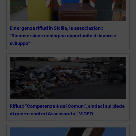
Emergenza rifiuti in Sicilia, le associazioni:
“Riconversione ecologica opportunità di lavoro e
sviluppo”
Rifiuti: “Competenza è dei Comuni”, sindaci sul piede
di guerra contro l’Assessorato | VIDEO