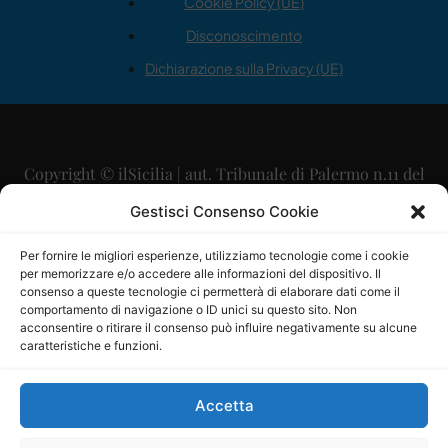
Cookie Policy (UE)
Disconoscimento
Dichiarazione sulla Privacy (UE)
Copyright © ilSicilia | aut. Tribunale di Palermo n.11 del
29/09/2015
Gestisci Consenso Cookie
Editore: Mercurio Comunicazione Soc. Coop. A.R.L.
Per fornire le migliori esperienze, utilizziamo tecnologie come i cookie
per memorizzare e/o accedere alle informazioni del dispositivo. Il
Direttore Editoriale: Maurizio Scaglione
consenso a queste tecnologie ci permetterà di elaborare dati come il
comportamento di navigazione o ID unici su questo sito. Non
Direttore Responsabile: Maria Calabrese
acconsentire o ritirare il consenso può influire negativamente su alcune
caratteristiche e funzioni.
p.zza Sant’Oliva, 9 – 90141 – Palermo – 091335557
P.IVA: 06334930820
Accetta
Mercurio Comunicazione Società Cooperativa a r.l. è