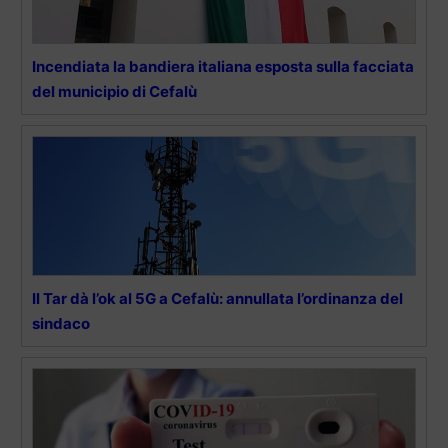
Incendiata la bandiera italiana esposta sulla facciata
del municipio di Cefalù
Il Tar dà l’ok al 5G a Cefalù: annullata l’ordinanza del
sindaco