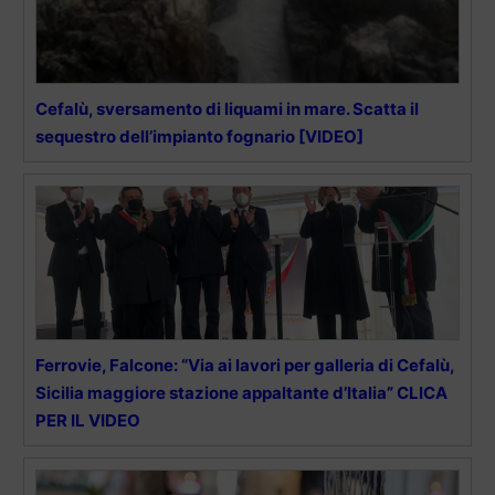
Cefalù, sversamento di liquami in mare. Scatta il
sequestro dell’impianto fognario [VIDEO]
Ferrovie, Falcone: “Via ai lavori per galleria di Cefalù,
Sicilia maggiore stazione appaltante d’Italia” CLICA
PER IL VIDEO