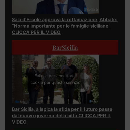
Sala d’Ercole approva la rottamazione, Abbate:
“Norma importante per le famiglie siciliane”
CLICCA PER IL VIDEO
BarSicilia
Fai clic per accettare i
cookie per questo servizio
Bar Sicilia, a Ispica la sfida per il futuro passa
dal nuovo governo della città CLICCA PER IL
VIDEO