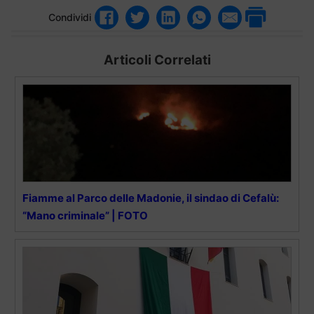
Condividi
Articoli Correlati
Fiamme al Parco delle Madonie, il sindao di Cefalù:
“Mano criminale” | FOTO