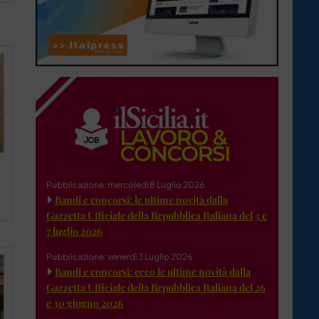
Pubblicazione: mercoledì 8 Luglio 2026
Bandi e concorsi: le ultime novità dalla
Gazzetta Ufficiale della Repubblica Italiana del 3 e
7 luglio 2026
Pubblicazione: venerdì 3 Luglio 2026
Bandi e concorsi: ecco le ultime novità dalla
Gazzetta Ufficiale della Repubblica Italiana del 26
e 30 giugno 2026