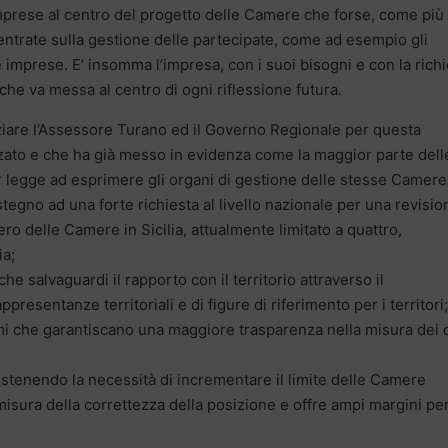
prese al centro del progetto delle Camere che forse, come più 
entrate sulla gestione delle partecipate, come ad esempio gli
e imprese. E’ insomma l’impresa, con i suoi bisogni e con la rich
 che va messa al centro di ogni riflessione futura.
ziare l’Assessore Turano ed il Governo Regionale per questa
zato e che ha già messo in evidenza come la maggior parte dell
er legge ad esprimere gli organi di gestione delle stesse Camere
tegno ad una forte richiesta al livello nazionale per una revisio
ro delle Camere in Sicilia, attualmente limitato a quattro,
ia;
 salvaguardi il rapporto con il territorio attraverso il
presentanze territoriali e di figure di riferimento per i territori;
mi che garantiscano una maggiore trasparenza nella misura dei d
 sostenendo la necessità di incrementare il limite delle Camere
misura della correttezza della posizione e offre ampi margini pe