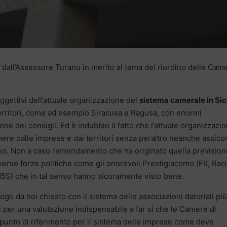
 dall’Assessore Turano in merito al tema del riordino delle Cam
oggettivi dell’attuale organizzazione del
sistema camerale in Sici
 territori, come ad esempio Siracusa e Ragusa, con enormi
one dei consigli. Ed è indubbio il fatto che l’attuale organizzazi
ere dalle imprese e dai territori senza peraltro neanche assicu
so. Non a caso l’emendamento che ha originato quella prevision
iverse forze politiche come gli onorevoli Prestigiacomo (FI), Raci
(M5S) che in tal senso hanno sicuramente visto bene.
logo da noi chiesto con il sistema delle associazioni datoriali più
 per una valutazione indispensabile a far si che le Camere di
unto di riferimento per il sistema delle imprese come deve