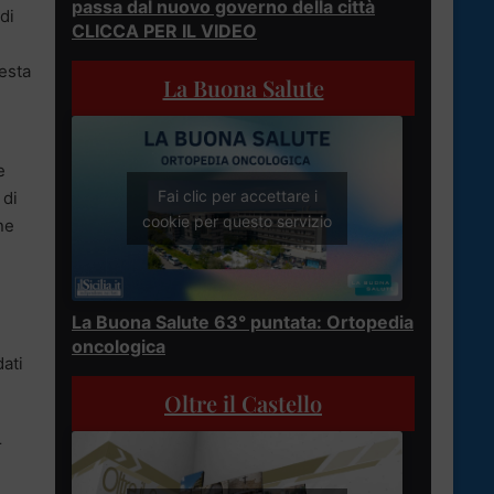
passa dal nuovo governo della città
di
CLICCA PER IL VIDEO
iesta
La Buona Salute
e
Fai clic per accettare i
 di
cookie per questo servizio
ne
La Buona Salute 63° puntata: Ortopedia
oncologica
ati
Oltre il Castello
r