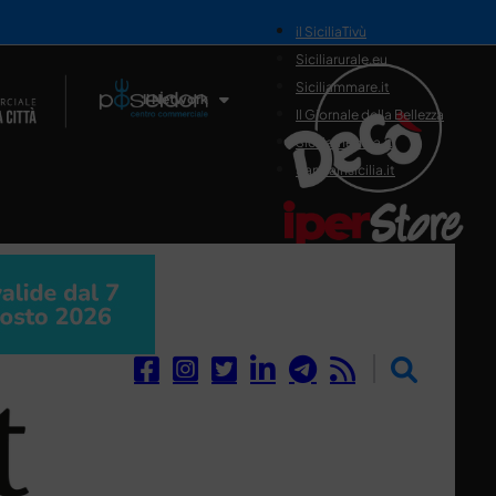
il SiciliaTivù
Siciliarurale.eu
Siciliammare.it
Il Network
Il Giornale della Bellezza
Siciliamedica.it
Sanitainsicilia.it