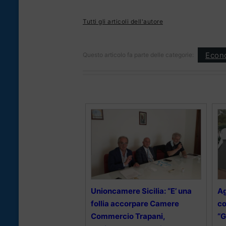
Tutti gli articoli dell'autore
Econ
Questo articolo fa parte delle categorie:
Unioncamere Sicilia: “E’ una
Ag
follia accorpare Camere
co
Commercio Trapani,
“G