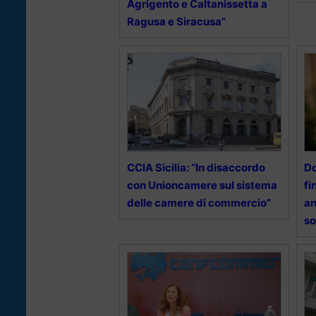
Agrigento e Caltanissetta a
Ragusa e Siracusa”
CCIA Sicilia: “In disaccordo
Dd
con Unioncamere sul sistema
fi
delle camere di commercio”
an
so