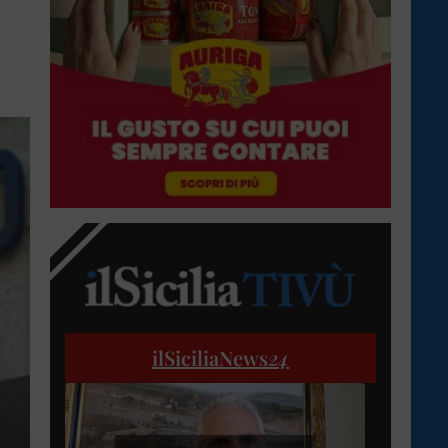
ilSiciliaNews
24