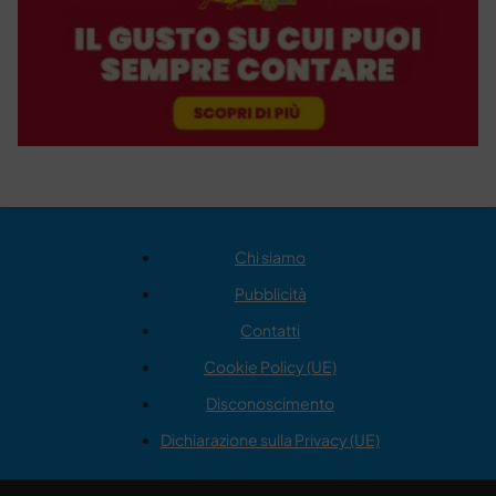
Chi siamo
Pubblicità
Contatti
Cookie Policy (UE)
Disconoscimento
Dichiarazione sulla Privacy (UE)