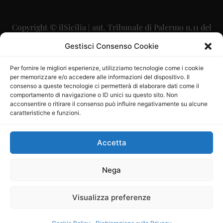
Copyright © ilSicilia | aut. Tribunale di Palermo n.11 del
29/09/2015
Gestisci Consenso Cookie
Editore: Mercurio Comunicazione Soc. Coop. A.R.L.
Per fornire le migliori esperienze, utilizziamo tecnologie come i cookie
per memorizzare e/o accedere alle informazioni del dispositivo. Il
Direttore Editoriale: Maurizio Scaglione
consenso a queste tecnologie ci permetterà di elaborare dati come il
comportamento di navigazione o ID unici su questo sito. Non
Direttore Responsabile: Maria Calabrese
acconsentire o ritirare il consenso può influire negativamente su alcune
caratteristiche e funzioni.
p.zza Sant’Oliva, 9 – 90141 – Palermo – 091335557
P.IVA: 06334930820
Accetta
Mercurio Comunicazione Società Cooperativa a r.l. è
iscritta al Registro degli Operatori di Comunicazione al
Nega
numero 26988
Visualizza preferenze
Sito gestito da
La Digitale srl
–
info@ladigitale.it