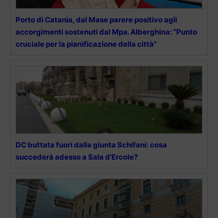
Porto di Catania, dal Mase parere positivo agli
accorgimenti sostenuti dal Mpa. Alberghina: “Punto
cruciale per la pianificazione della città”
DC buttata fuori dalla giunta Schifani: cosa
succederà adesso a Sala d’Ercole?