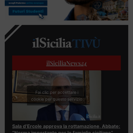
ilSiciliaNews
24
Fai clic per accettare i
cookie per questo servizio
Sala d’Ercole approva la rottamazione, Abbate:
“Norma importante per le famiglie siciliane”