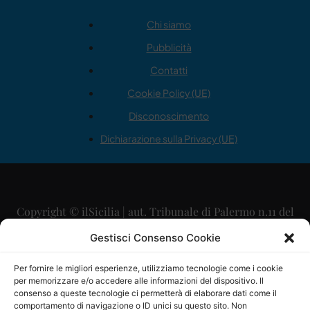
Chi siamo
Pubblicità
Contatti
Cookie Policy (UE)
Disconoscimento
Dichiarazione sulla Privacy (UE)
Copyright © ilSicilia | aut. Tribunale di Palermo n.11 del
29/09/2015
Gestisci Consenso Cookie
Editore: Mercurio Comunicazione Soc. Coop. A.R.L.
Per fornire le migliori esperienze, utilizziamo tecnologie come i cookie
per memorizzare e/o accedere alle informazioni del dispositivo. Il
Direttore Editoriale: Maurizio Scaglione
consenso a queste tecnologie ci permetterà di elaborare dati come il
comportamento di navigazione o ID unici su questo sito. Non