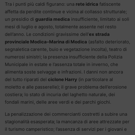
Tra i punti più caldi figurano: una
rete idrica
fatiscente
affetta da perdite continue e vicina al collasso strutturale;
un presidio di
guardia medica
insufficiente, limitato ai soli
mesi di luglio e agosto, totalmente assente nel resto
dell’anno. Le condizioni gravissime dell’
ex strada
provinciale Modica–Marina di Modica
(asfalto deteriorato,
segnaletica carente, buio e vegetazione incolta), teatro di
numerosi sinistri; la presenza insufficiente della Polizia
Municipale in estate e l’assenza totale in inverno, che
alimenta soste selvagge e infrazioni. I danni non ancora
del tutto riparati del
ciclone Harry
(in particolare al
moletto e alle passerelle); il grave problema dell’erosione
costiera; lo stato di incuria del laghetto naturale, dei
fondali marini, delle aree verdi e dei parchi giochi.
La penalizzazione dei commercianti costretti a subire una
stagionalità esasperata; la mancanza di aree attrezzate per
il turismo camperistico; l’assenza di servizi per i giovani e