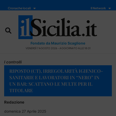
Cronache locali
Il Network
Fondato da Maurizio Scaglione
VENERDÌ 7 AGOSTO 2026 - AGGIORNATO ALLE 18:01
I controlli
RIPOSTO (CT), IRREGOLARITÀ IGIENICO-
SANITARIE E LAVORATORI IN “NERO” IN
UN BAR: SCATTANO LE MULTE PER IL
TITOLARE
Redazione
domenica 27 Aprile 2025