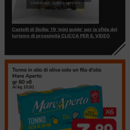
cookie per questo servizio
Castelli di Sicilia: 19 ‘mini guide’ per la sfida del
turismo di prossimità CLICCA PER IL VIDEO