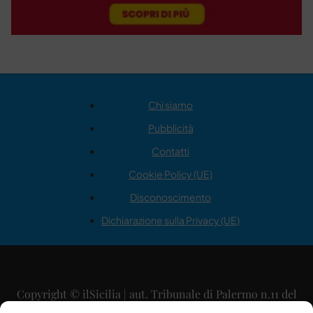
Chi siamo
Pubblicità
Contatti
Cookie Policy (UE)
Disconoscimento
Dichiarazione sulla Privacy (UE)
Copyright © ilSicilia | aut. Tribunale di Palermo n.11 del
29/09/2015