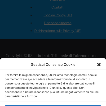
Contatti
Cookie Policy (UE)
Disconoscimento
Dichiarazione sulla Privacy (UE)
Copyright © ilSicilia | aut. Tribunale di Palermo n.11 del
29/09/2015
Gestisci Consenso Cookie
Editore: Mercurio Comunicazione Soc. Coop. A.R.L.
Per fornire le migliori esperienze, utilizziamo tecnologie come i cookie
per memorizzare e/o accedere alle informazioni del dispositivo. Il
Direttore Editoriale: Maurizio Scaglione
consenso a queste tecnologie ci permetterà di elaborare dati come il
comportamento di navigazione o ID unici su questo sito. Non
Direttore Responsabile: Maria Calabrese
acconsentire o ritirare il consenso può influire negativamente su alcune
caratteristiche e funzioni.
p.zza Sant’Oliva, 9 – 90141 – Palermo – 091335557