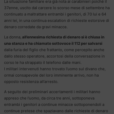
La situazione familiare era già nota ai carabinieri poiché il
37enne, uscito dal carcere lo scorso mese di settembre ha
continuato a maltrattare entrambi i genitori, di 70 lui e 64
anni lei, in una continua escalation di richieste estorsive di
denaro corredate da gravi minacce.
La donna,
all’ennesima richiesta di denaro si è chiusa in
una stanza e ha chiamato sottovoce il 112 per salvarsi
dalla furia del figlio che frattanto, come percepito anche
dallo stesso operatore, accortosi della conversazione in
corso le ha strappato il telefono dalle mani.
I militari intervenuti hanno trovato l’uomo sul divano che,
ormai consapevole del loro imminente arrivo, non ha
opposto resistenza all’arresto.
A seguito dei preliminari accertamenti i militari hanno
appreso che l’uomo, da circa tre anni, sottoponeva
entrambi i genitori a continue minacce sottoponendoli a
continue pretese che spaziavano dalle richieste di denaro