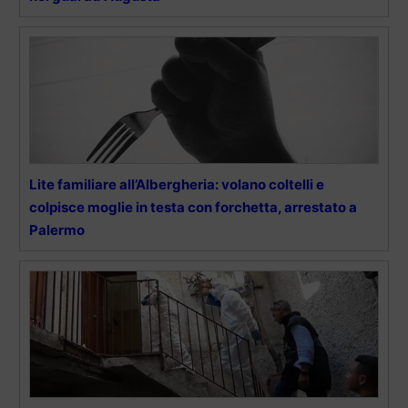
Lite familiare all’Albergheria: volano coltelli e
colpisce moglie in testa con forchetta, arrestato a
Palermo