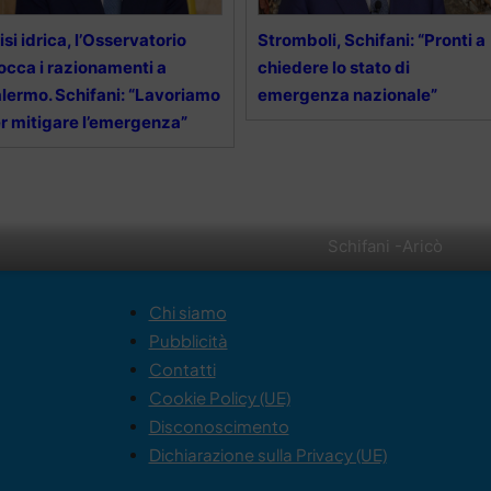
isi idrica, l’Osservatorio
Stromboli, Schifani: “Pronti a
occa i razionamenti a
chiedere lo stato di
lermo. Schifani: “Lavoriamo
emergenza nazionale”
r mitigare l’emergenza”
Schifani -Aricò
Chi siamo
Pubblicità
Contatti
Cookie Policy (UE)
Disconoscimento
Dichiarazione sulla Privacy (UE)