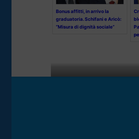
Bonus affitti, in arrivo la
Cr
graduatoria. Schifani e Aricò:
bl
“Misura di dignità sociale”
Pa
pe