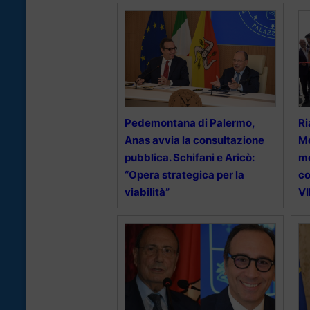
Pedemontana di Palermo,
Ri
Anas avvia la consultazione
Me
pubblica. Schifani e Aricò:
mo
“Opera strategica per la
co
viabilità”
V