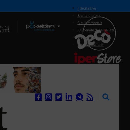
il SiciliaTivù
Siciliarurale.eu
Siciliammare.it
Il Network
Il Giornale della Bellezza
Siciliamedica.it
Sanitainsicilia.it