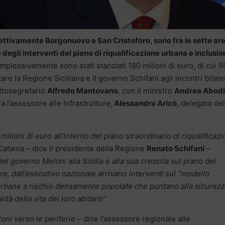
pettivamente Borgonuovo e San Cristoforo, sono fra le sette ar
ie degli interventi del piano di riqualificazione urbana e inclusi
mplessivamente sono stati stanziati 180 milioni di euro, di cui 5
tare la Regione Siciliana e il governo Schifani agli incontri bilate
ottosegretario
Alfredo Mantovano
, con il ministro
Andrea Abodi
era l’assessore alle Infrastrutture,
Alessandro Aricò
, delegato del
ilioni di euro all’interno del piano straordinario di riqualificaz
Catania
– dice il presidente della Regione
Renato Schifani
–
el governo Meloni alla Sicilia e alla sua crescita sul piano dei
lare, dall’esecutivo nazionale arrivano interventi sul “modello
e urbane a rischio densamente popolate che puntano alla sicurezz
ità della vita dei loro abitanti”.
oni verso le periferie
– dice l’assessore regionale alle