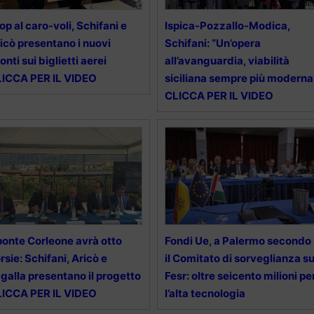
op al caro-voli, Schifani e
Ispica-Pozzallo-Modica,
icò presentano i nuovi
Schifani: “Un’opera
onti sui biglietti aerei
all’avanguardia, viabilità
ICCA PER IL VIDEO
siciliana sempre più moderna
CLICCA PER IL VIDEO
 ponte Corleone avrà otto
Fondi Ue, a Palermo secondo
rsie: Schifani, Aricò e
il Comitato di sorveglianza su
galla presentano il progetto
Fesr: oltre seicento milioni pe
ICCA PER IL VIDEO
l’alta tecnologia