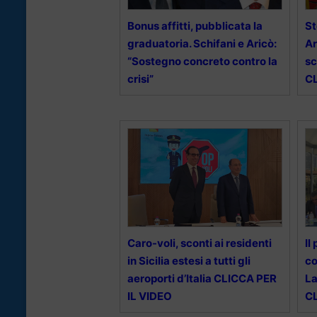
Bonus affitti, pubblicata la
St
graduatoria. Schifani e Aricò:
Ar
“Sostegno concreto contro la
sc
crisi”
CL
Caro-voli, sconti ai residenti
Il
in Sicilia estesi a tutti gli
co
aeroporti d’Italia CLICCA PER
La
IL VIDEO
CL