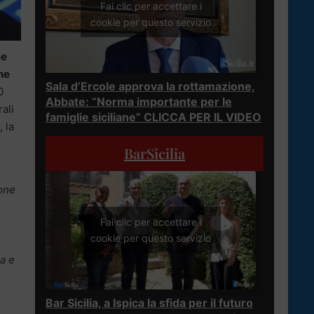
Fai clic per accettare i
cookie per questo servizio
ee
one
Sala d’Ercole approva la rottamazione,
0
Abbate: “Norma importante per le
rali
famiglie siciliane” CLICCA PER IL VIDEO
, la
BarSicilia
ione
Fai clic per accettare i
cookie per questo servizio
a e
Bar Sicilia, a Ispica la sfida per il futuro