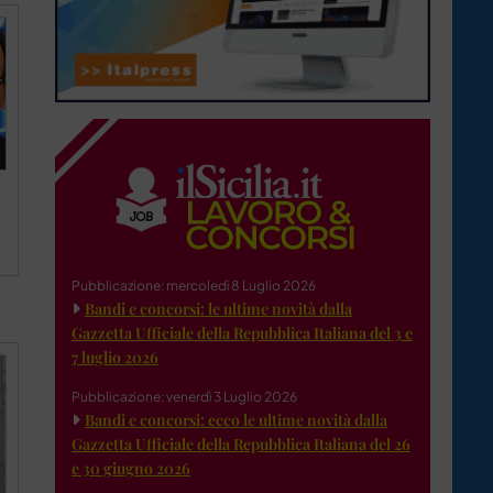
Pubblicazione: mercoledì 8 Luglio 2026
Bandi e concorsi: le ultime novità dalla
Gazzetta Ufficiale della Repubblica Italiana del 3 e
7 luglio 2026
Pubblicazione: venerdì 3 Luglio 2026
Bandi e concorsi: ecco le ultime novità dalla
Gazzetta Ufficiale della Repubblica Italiana del 26
e 30 giugno 2026