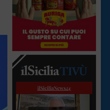
ilSiciliaNews
24