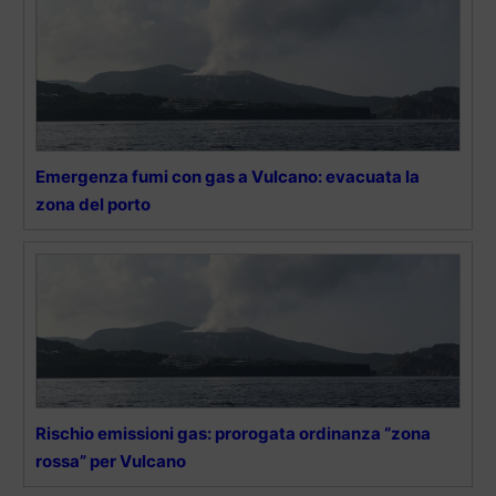
Emergenza fumi con gas a Vulcano: evacuata la
zona del porto
Rischio emissioni gas: prorogata ordinanza “zona
rossa” per Vulcano