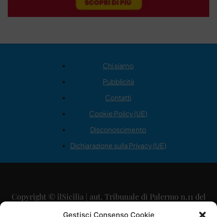
Chi siamo
Pubblicità
Contatti
Cookie Policy (UE)
Disconoscimento
Dichiarazione sulla Privacy (UE)
Copyright © ilSicilia | aut. Tribunale di Palermo n.11 del
29/09/2015
Gestisci Consenso Cookie