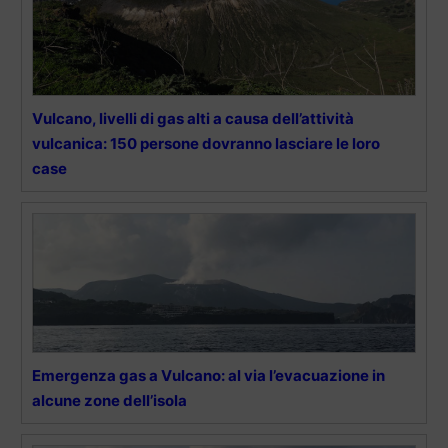
Vulcano, livelli di gas alti a causa dell’attività
vulcanica: 150 persone dovranno lasciare le loro
case
Emergenza gas a Vulcano: al via l’evacuazione in
alcune zone dell’isola