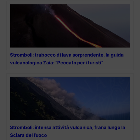
Stromboli: trabocco di lava sorprendente, la guida
vulcanologica Zaia: “Peccato per i turisti”
Stromboli: intensa attività vulcanica, frana lungo la
Sciara del fuoco