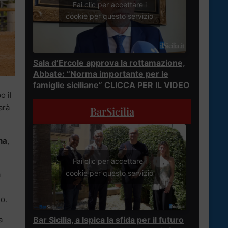
Fai clic per accettare i
cookie per questo servizio
Sala d’Ercole approva la rottamazione,
Abbate: “Norma importante per le
famiglie siciliane” CLICCA PER IL VIDEO
o il
arà
BarSicilia
na
,
Fai clic per accettare i
cookie per questo servizio
a
lo.
a
Bar Sicilia, a Ispica la sfida per il futuro