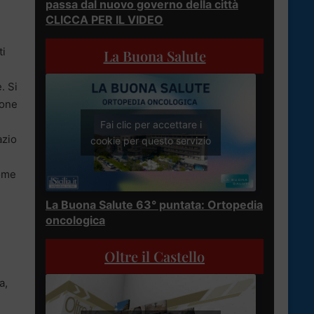
passa dal nuovo governo della città
CLICCA PER IL VIDEO
ti
La Buona Salute
. Si
ione
Fai clic per accettare i
azio
cookie per questo servizio
come
.
La Buona Salute 63° puntata: Ortopedia
oncologica
Oltre il Castello
a,