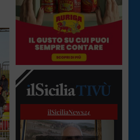
ilSiciliaNews
24