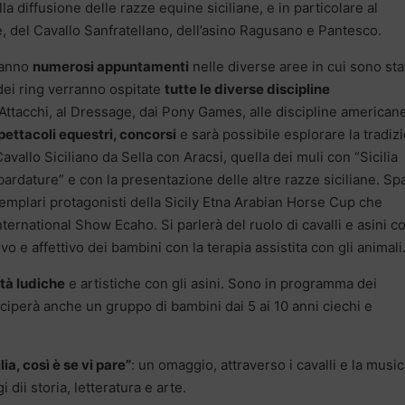
a diffusione delle razze equine siciliane, e in particolare al
del Cavallo Sanfratellano, dell’asino Ragusano e Pantesco.
aranno
numerosi appuntamenti
nelle diverse aree in cui sono sta
o dei ring verranno ospitate
tutte le diverse discipline
i Attacchi, al Dressage, dai Pony Games, alle discipline americane
pettacoli equestri, concorsi
e sarà possibile esplorare la tradiz
Cavallo Siciliano da Sella con Aracsi, quella dei muli con “Sicilia
bardature” e con la presentazione delle altre razze siciliane. Sp
semplari protagonisti della Sicily Etna Arabian Horse Cup che
International Show Ecaho. Si parlerà del ruolo di cavalli e asini 
vo e affettivo dei bambini con la terapia assistita con gli animali
ità ludiche
e artistiche con gli asini. Sono in programma dei
teciperà anche un gruppo di bambini dai 5 ai 10 anni ciechi e
ia, così è se vi pare”
: un omaggio, attraverso i cavalli e la music
 dii storia, letteratura e arte.