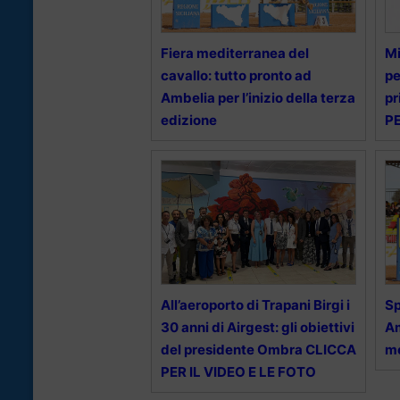
Fiera mediterranea del
Mi
cavallo: tutto pronto ad
pe
Ambelia per l’inizio della terza
pr
edizione
PE
All’aeroporto di Trapani Birgi i
Sp
30 anni di Airgest: gli obiettivi
Am
del presidente Ombra CLICCA
me
PER IL VIDEO E LE FOTO