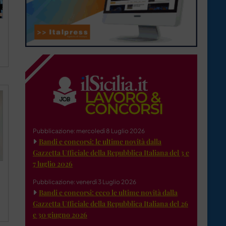
Pubblicazione: mercoledì 8 Luglio 2026
Bandi e concorsi: le ultime novità dalla
Gazzetta Ufficiale della Repubblica Italiana del 3 e
7 luglio 2026
Pubblicazione: venerdì 3 Luglio 2026
Bandi e concorsi: ecco le ultime novità dalla
Gazzetta Ufficiale della Repubblica Italiana del 26
e 30 giugno 2026