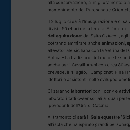
alla conservazione, al miglioramento e all
mantenimento del Purosangue Orientale, 
Il 2 luglio ci sarà l’Inaugurazione e ci s
divisi i 50 ettari della tenuta. All’intern
dell’equitazione
: dal Salto Ostacoli, agl
potranno ammirare anche
animazioni, s
allevatoriale siciliana con la Vetrina del 
Antica – La tradizione del mulo e le sue 
anche per i Cavalli Arabi con circa 80 e
prevede, il 4 luglio, i Campionati Finali 
‘dottori e assistenti’ nello sviluppo emoti
Ci saranno
laboratori
con i pony e
attiv
laboratori tattilo-sensoriali ai quali par
ipovedenti dell’Uici di Catania.
Al tramonto ci sarà il
Gala equestre “Sicil
all’isola che ha ispirato grandi personaggi