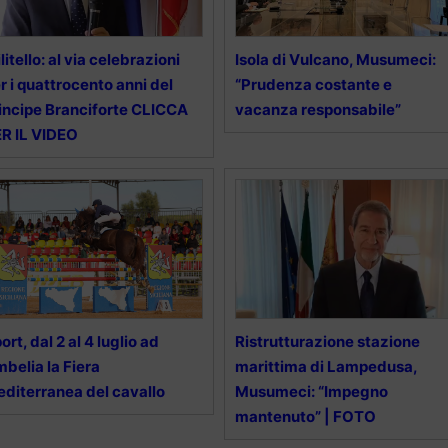
litello: al via celebrazioni
Isola di Vulcano, Musumeci:
r i quattrocento anni del
“Prudenza costante e
incipe Branciforte CLICCA
vacanza responsabile”
R IL VIDEO
ort, dal 2 al 4 luglio ad
Ristrutturazione stazione
belia la Fiera
marittima di Lampedusa,
diterranea del cavallo
Musumeci: “Impegno
mantenuto” | FOTO