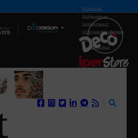
il SiciliaTivù
Siciliarurale.eu
Siciliammare.it
Il Network
Il Giornale della Bellezza
Siciliamedica.it
Sanitainsicilia.it