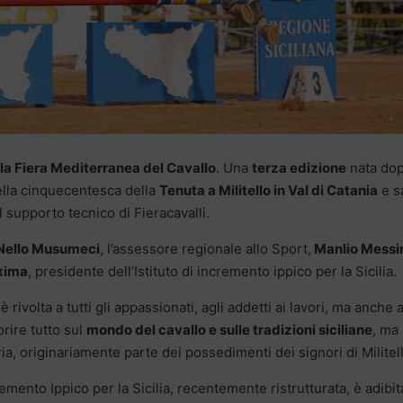
a la Fiera Mediterranea del Cavallo
. Una
terza edizione
nata dop
ella cinquecentesca della
Tenuta a Militello in Val di Catania
e s
l supporto tecnico di Fieracavalli.
Nello Musumeci
, l’assessore regionale allo Sport,
Manlio Messi
ixima
, presidente dell’Istituto di incremento ippico per la Sicilia.
rivolta a tutti gli appassionati, agli addetti ai lavori, ma anche 
rire tutto sul
mondo del cavallo e sulle tradizioni siciliane
, ma
ia, originariamente parte dei possedimenti dei signori di Militel
cremento Ippico per la Sicilia, recentemente ristrutturata, è adibit