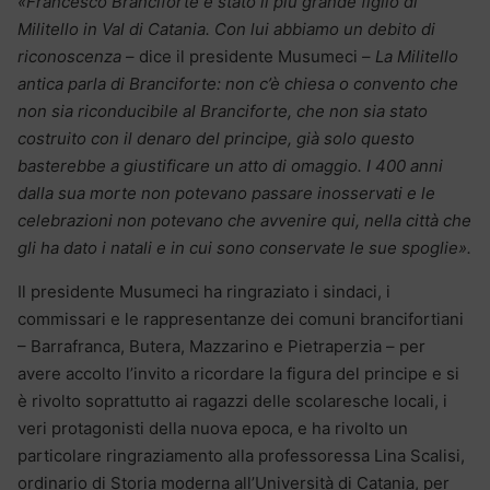
«Francesco Branciforte è stato il più grande figlio di
Militello in Val di Catania. Con lui abbiamo un debito di
riconoscenza
– dice il presidente Musumeci –
La Militello
antica parla di Branciforte: non c’è chiesa o convento che
non sia riconducibile al Branciforte, che non sia stato
costruito con il denaro del principe, già solo questo
basterebbe a giustificare un atto di omaggio. I 400 anni
dalla sua morte non potevano passare inosservati e le
celebrazioni non potevano che avvenire qui, nella città che
gli ha dato i natali e in cui sono conservate le sue spoglie».
Il presidente Musumeci ha ringraziato i sindaci, i
commissari e le rappresentanze dei comuni brancifortiani
– Barrafranca, Butera, Mazzarino e Pietraperzia – per
avere accolto l’invito a ricordare la figura del principe e si
è rivolto soprattutto ai ragazzi delle scolaresche locali, i
veri protagonisti della nuova epoca, e ha rivolto un
particolare ringraziamento alla professoressa Lina Scalisi,
ordinario di Storia moderna all’Università di Catania, per