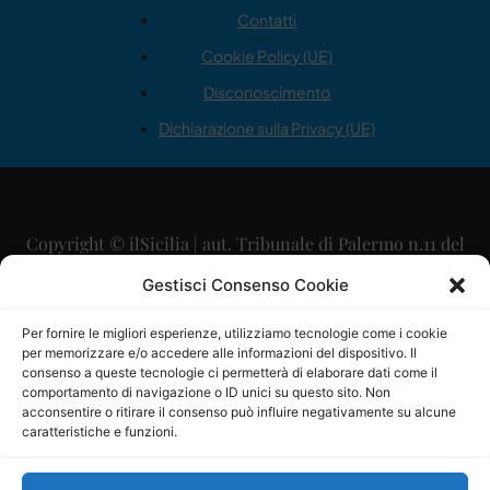
Contatti
Cookie Policy (UE)
Disconoscimento
Dichiarazione sulla Privacy (UE)
Copyright © ilSicilia | aut. Tribunale di Palermo n.11 del
29/09/2015
Gestisci Consenso Cookie
Editore: Mercurio Comunicazione Soc. Coop. A.R.L.
Per fornire le migliori esperienze, utilizziamo tecnologie come i cookie
per memorizzare e/o accedere alle informazioni del dispositivo. Il
Direttore Editoriale: Maurizio Scaglione
consenso a queste tecnologie ci permetterà di elaborare dati come il
comportamento di navigazione o ID unici su questo sito. Non
Direttore Responsabile: Maria Calabrese
acconsentire o ritirare il consenso può influire negativamente su alcune
caratteristiche e funzioni.
p.zza Sant’Oliva, 9 – 90141 – Palermo – 091335557