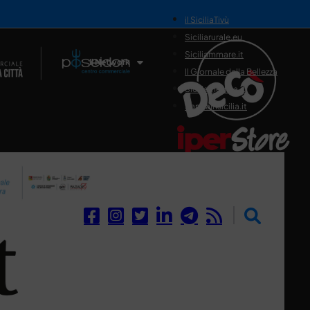
il SiciliaTivù
Siciliarurale.eu
Siciliammare.it
Il Network
Il Giornale della Bellezza
Siciliamedica.it
Sanitainsicilia.it