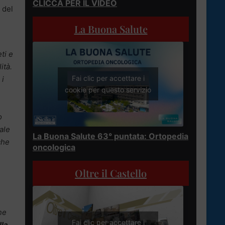
CLICCA PER IL VIDEO
 del
La Buona Salute
ti e
ità.
Fai clic per accettare i
 i
cookie per questo servizio
o
ale
La Buona Salute 63° puntata: Ortopedia
che
oncologica
Oltre il Castello
ne
Fai clic per accettare i
lla