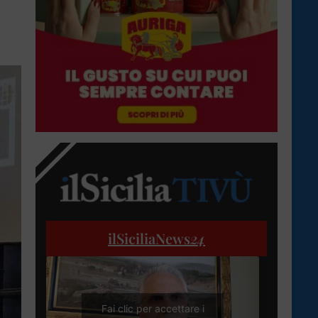
ilSiciliaNews
24
Fai clic per accettare i