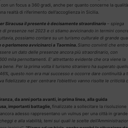
, con un focus a 360 gradi, anche per quanto concerne la qualità
a realtà di riferimento dell’accoglienza in Sicilia.
 per Siracusa il presente è decisamente straordinario
– spiega
e di presenze nel 2023 e ci stiamo avvicinando in termini concre
 tuttavia, possiamo contare su un turismo culturale di grande qual
re o perlomeno avvicinarci a Taormina.
Siamo convinti che entro
essere un dato delle presenze ancora più straordinario, con
 600 mila pernottamenti. E’ altrettanto evidente che ora viene la
ta bene. Per la prima volta il turismo straniero ha superato quell
 46%, questo non era mai successo e occorre dare continuità a t
fidelizzato e per centrare l’obiettivo vanno risolte le criticità 
anza, da anni porta avanti, in prima linea, alla guida
usa, importanti battaglie,
finalizzate a sollecitare la risoluzione
e ancora adesso rappresentano un vulnus per una città in grande
rcheggi e alla viabilità, temi sui quali le scelte dell’Amministrazio
re incisivi”.
“Siamo ad un bivio, anche perché la situazione de