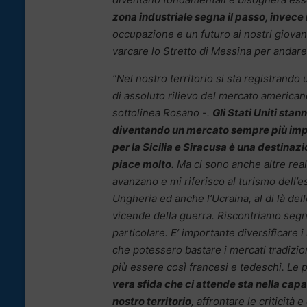
zona industriale segna il passo, invece 
occupazione e un futuro ai nostri giova
varcare lo Stretto di Messina per andare
“Nel nostro territorio si sta registrando 
di assoluto rilievo del mercato american
sottolinea Rosano -.
Gli Stati Uniti stan
diventando un mercato sempre più im
per la Sicilia e Siracusa è una destinaz
piace molto.
Ma ci sono anche altre real
avanzano e mi riferisco al turismo dell’es
Ungheria ed anche l’Ucraina, al di là delle
vicende della guerra. Riscontriamo segnal
particolare. E’ importante diversificare 
che potessero bastare i mercati tradizio
più essere così francesi e tedeschi. Le p
vera sfida che ci attende sta nella cap
nostro territorio
, affrontare le criticità 