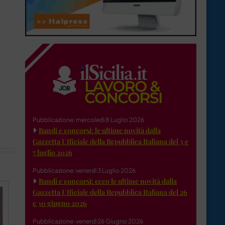
Pubblicazione: mercoledì 8 Luglio 2026
Bandi e concorsi: le ultime novità dalla
Gazzetta Ufficiale della Repubblica Italiana del 3 e
7 luglio 2026
Pubblicazione: venerdì 3 Luglio 2026
Bandi e concorsi: ecco le ultime novità dalla
Gazzetta Ufficiale della Repubblica Italiana del 26
e 30 giugno 2026
Pubblicazione: venerdì 26 Giugno 2026