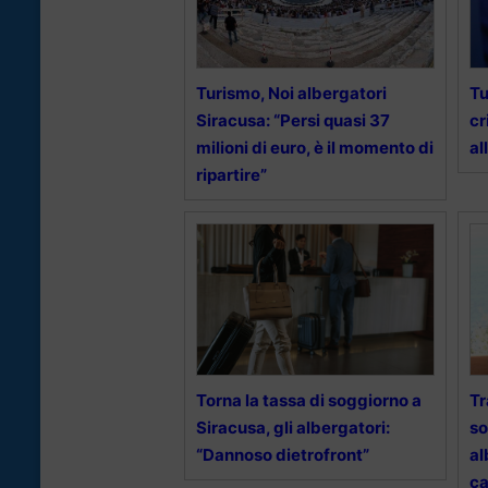
Turismo, Noi albergatori
Tu
Siracusa: “Persi quasi 37
cr
milioni di euro, è il momento di
al
ripartire”
Torna la tassa di soggiorno a
Tr
Siracusa, gli albergatori:
so
“Dannoso dietrofront”
al
ca