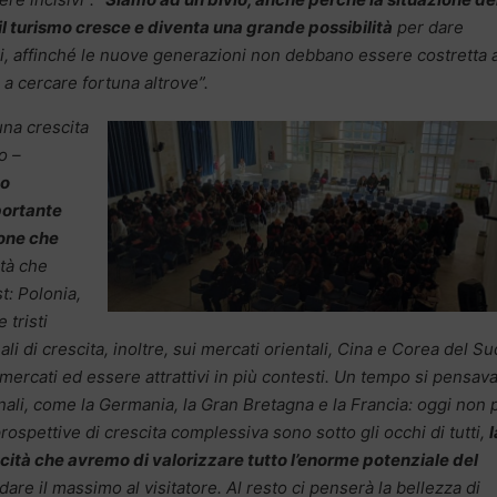
il turismo cresce e diventa una grande possibilità
per dare
ni, affinché le nuove generazioni non debbano essere costretta 
 a cercare fortuna altrove”.
una crescita
o –
no
portante
ione che
tà che
t: Polonia,
 tristi
i di crescita, inoltre, sui mercati orientali, Cina e Corea del Su
i mercati ed essere attrattivi in più contesti. Un tempo si pensav
nali, come la Germania, la Gran Bretagna e la Francia: oggi non 
rospettive di crescita complessiva sono sotto gli occhi di tutti,
l
acità che avremo di valorizzare tutto l’enorme potenziale del
e dare il massimo al visitatore. Al resto ci penserà la bellezza di