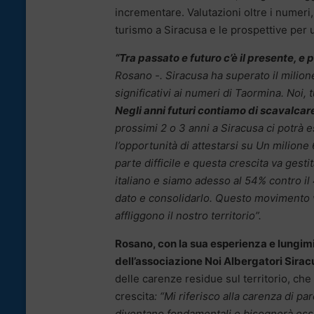
incrementare. Valutazioni oltre i numeri
turismo a Siracusa e le prospettive per un
“Tra passato e futuro c’è il presente, e
Rosano -. Siracusa ha superato il milion
significativi ai numeri di Taormina. Noi,
Negli anni futuri contiamo di scavalca
prossimi 2 o 3 anni a Siracusa ci potrà 
l’opportunità di attestarsi su Un milione
parte difficile e questa crescita va gesti
italiano e siamo adesso al 54% contro il
dato e consolidarlo. Questo movimento va 
affliggono il nostro territorio”.
Rosano, con la sua esperienza e lungimir
dell’associazione Noi Albergatori Sirac
delle carenze residue sul territorio, ch
crescita
: “Mi riferisco alla carenza di pa
diventano fondamentali e bisognerà esse