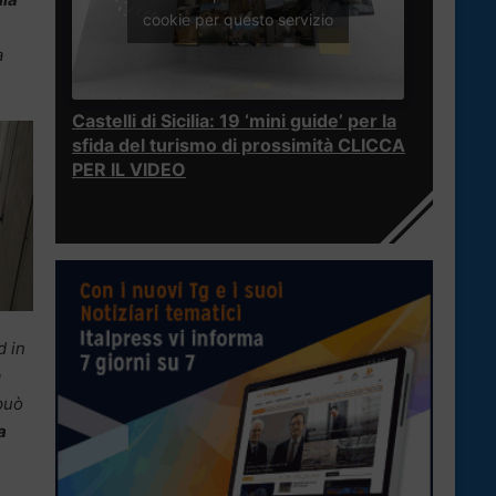
cookie per questo servizio
a
Castelli di Sicilia: 19 ‘mini guide’ per la
sfida del turismo di prossimità CLICCA
PER IL VIDEO
d in
a
può
a