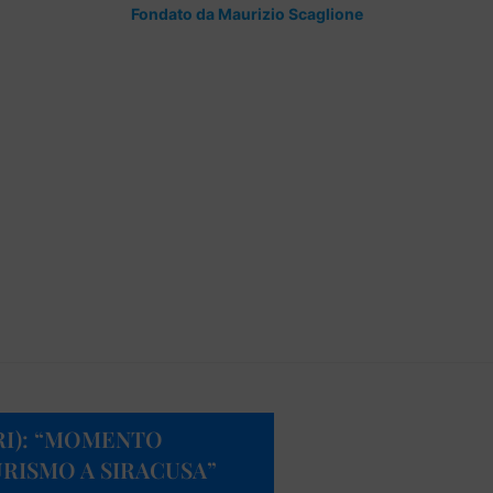
Fondato da Maurizio Scaglione
RI): “MOMENTO
URISMO A SIRACUSA”